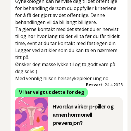
Gynekologen kan henvise deg til det offentlige
for behandling dersom du oppfyller kriteriene
for å få det gjort av det offentlige. Denne
behandlingen vil da bli langt billigere.
Ta gjerne kontakt med det stedet du er henvist
til og hør hvor lang tid det vil ta før du får tildelt
time, evnt at du tar kontakt med fastlegen din.
Legger ved artikler som du kan ta en nærmere
titt på.
Ønsker deg masse lykke til og ta godt vare på
deg selv:-)
Med vennlig hilsen helsesykepleier ung.no
Besvart:
24.4.2023
Vi har valgt ut dette for deg
Hvordan virker p-piller og
annen hormonell
prevensjon?