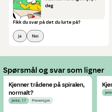
deg
Fikk du svar på det du lurte på?
Ja
Nei
Spørsmål og svar som ligner
Kjenner trådene på spiralen,
Kje
normalt?
Jent
Jente, 17
Prevensjon