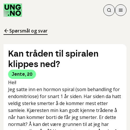
Søk
Men
Søk
Meny
Søk i innhol
Meny for å 
Spørsmål og svar
Kan tråden til spiralen
klippes ned?
Jente
,
20
Hei!
Jeg satte inn en hormon spiral (som behandling for
endomitriose) for snart 1 år siden. Har siden da hatt
veldig sterke smerter å de kommer mest etter
samleie. Kjæresten min kan godt kjenne trådene å
når han kommer borti de får jeg smerter. Er dette
normalt? Å kan det være grunnen til at jeg har