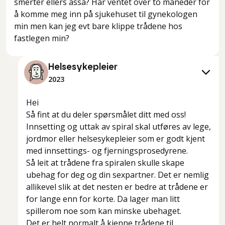
smerter ellers åsså? Har ventet over to måneder for
å komme meg inn på sjukehuset til gynekologen
min men kan jeg evt bare klippe trådene hos
fastlegen min?
Helsesykepleier
2023
Hei
Så fint at du deler spørsmålet ditt med oss!
Innsetting og uttak av spiral skal utføres av lege,
jordmor eller helsesykepleier som er godt kjent
med innsettings- og fjerningsprosedyrene.
Så leit at trådene fra spiralen skulle skape
ubehag for deg og din sexpartner. Det er nemlig
allikevel slik at det nesten er bedre at trådene er
for lange enn for korte. Da lager man litt
spillerom noe som kan minske ubehaget.
Det er helt normalt å kjenne trådene til