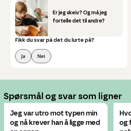
Er jeg skeiv? Og må jeg
fortelle det til andre?
Fikk du svar på det du lurte på?
Ja
Nei
Spørsmål og svar som ligner
Jeg var utro mot typen min
Hvo
og nå krever han å ligge med
og f