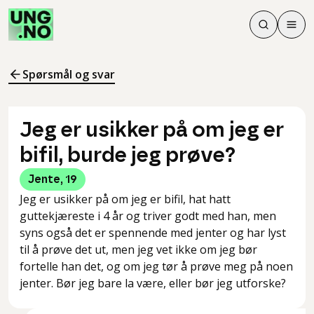
Søk
Men
Søk
Meny
Søk i innhol
Meny for å 
Spørsmål og svar
Jeg er usikker på om jeg er
bifil, burde jeg prøve?
Jente
,
19
Jeg er usikker på om jeg er bifil, hat hatt
guttekjæreste i 4 år og triver godt med han, men
syns også det er spennende med jenter og har lyst
til å prøve det ut, men jeg vet ikke om jeg bør
fortelle han det, og om jeg tør å prøve meg på noen
jenter. Bør jeg bare la være, eller bør jeg utforske?