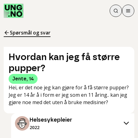
Søk
Men
Søk
Meny
Søk i innhol
Meny for å 
Spørsmål og svar
Hvordan kan jeg få større
pupper?
Jente
,
14
Hei, er det noe jeg kan gjøre for å få større pupper?
Jeg er 14 år å i form er jeg som en 11 åring.. kan jeg
gjøre noe med det uten å bruke medisiner?
Helsesykepleier
2022