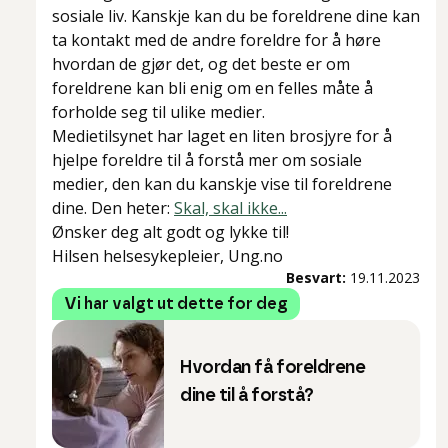
sosiale liv. Kanskje kan du be foreldrene dine kan
ta kontakt med de andre foreldre for å høre
hvordan de gjør det, og det beste er om
foreldrene kan bli enig om en felles måte å
forholde seg til ulike medier.
Medietilsynet har laget en liten brosjyre for å
hjelpe foreldre til å forstå mer om sosiale
medier, den kan du kanskje vise til foreldrene
dine. Den heter:
Skal, skal ikke...
Ønsker deg alt godt og lykke til!
Hilsen helsesykepleier, Ung.no
Besvart:
19.11.2023
Vi har valgt ut dette for deg
Hvordan få foreldrene
dine til å forstå?