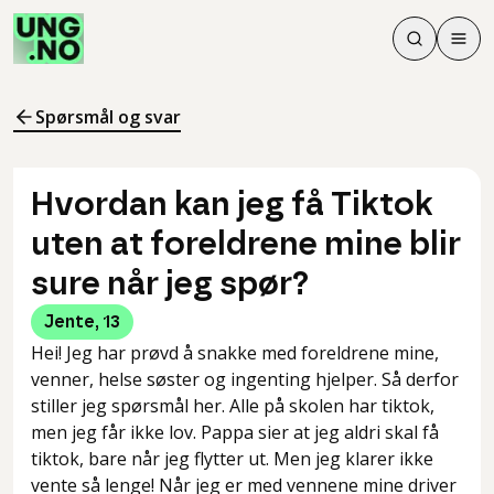
Søk
Men
Søk
Meny
Søk i innhol
Meny for å 
Spørsmål og svar
Hvordan kan jeg få Tiktok
uten at foreldrene mine blir
sure når jeg spør?
Jente
,
13
Hei! Jeg har prøvd å snakke med foreldrene mine,
venner, helse søster og ingenting hjelper. Så derfor
stiller jeg spørsmål her. Alle på skolen har tiktok,
men jeg får ikke lov. Pappa sier at jeg aldri skal få
tiktok, bare når jeg flytter ut. Men jeg klarer ikke
vente så lenge! Når jeg er med vennene mine driver