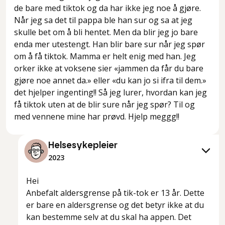
de bare med tiktok og da har ikke jeg noe å gjøre.
Når jeg sa det til pappa ble han sur og sa at jeg
skulle bet om å bli hentet. Men da blir jeg jo bare
enda mer utestengt. Han blir bare sur når jeg spør
om å få tiktok. Mamma er helt enig med han. Jeg
orker ikke at voksene sier «jammen da får du bare
gjøre noe annet da.» eller «du kan jo si ifra til dem.»
det hjelper ingenting!! Så jeg lurer, hvordan kan jeg
få tiktok uten at de blir sure når jeg spør? Til og
med vennene mine har prøvd. Hjelp meggg!!
Helsesykepleier
2023
Hei
Anbefalt aldersgrense på tik-tok er 13 år. Dette
er bare en aldersgrense og det betyr ikke at du
kan bestemme selv at du skal ha appen. Det