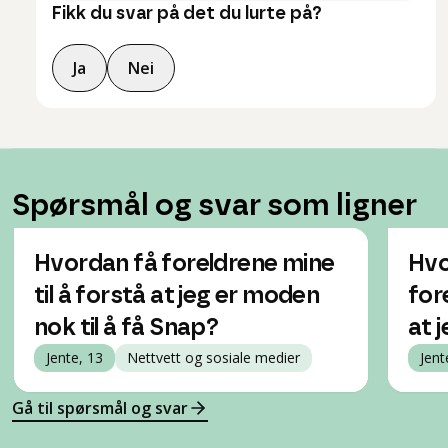
Fikk du svar på det du lurte på?
Ja
Nei
Spørsmål og svar som ligner
Hvordan få foreldrene mine
Hvo
til å forstå at jeg er moden
for
nok til å få Snap?
at 
Jente, 13
Nettvett og sosiale medier
Jent
Gå til spørsmål og svar