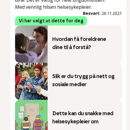
dine. Det er viktig for hele ungdomstiden.
Med vennlig hilsen helsesykepleier.
Besvart:
26.11.2021
Vi har valgt ut dette for deg
Hvordan få foreldrene
dine til å forstå?
Slik er du trygg på nett og
sosiale medier
Dette kan du snakke med
helsesykepleier om