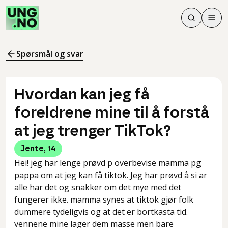
Søk
Men
Søk
Meny
Søk i innhol
Meny for å 
Spørsmål og svar
Hvordan kan jeg få
foreldrene mine til å forstå
at jeg trenger TikTok?
Jente
,
14
Hei! jeg har lenge prøvd p overbevise mamma pg
pappa om at jeg kan få tiktok. Jeg har prøvd å si ar
alle har det og snakker om det mye med det
fungerer ikke. mamma synes at tiktok gjør folk
dummere tydeligvis og at det er bortkasta tid.
vennene mine lager dem masse men bare