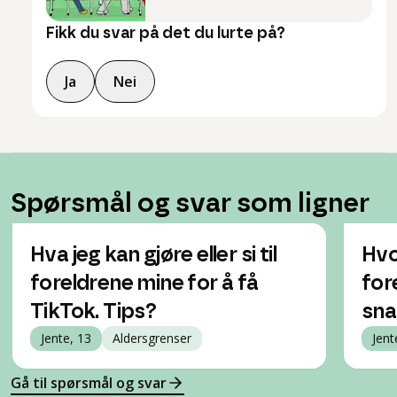
Fikk du svar på det du lurte på?
Ja
Nei
Spørsmål og svar som ligner
Hva jeg kan gjøre eller si til
Hvo
foreldrene mine for å få
for
TikTok. Tips?
sna
Jente, 13
Aldersgrenser
Jent
Gå til spørsmål og svar