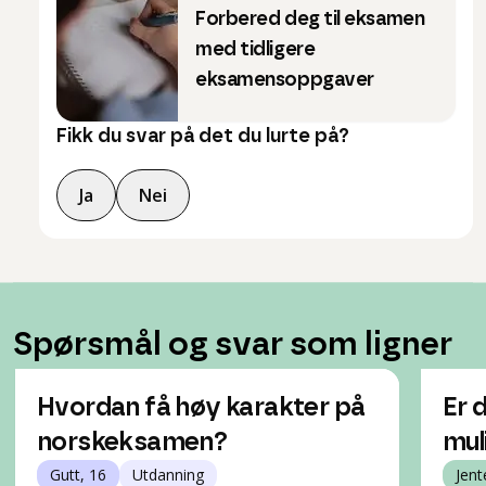
Forbered deg til eksamen
med tidligere
eksamensoppgaver
Fikk du svar på det du lurte på?
Ja
Nei
Spørsmål og svar som ligner
Hvordan få høy karakter på
Er 
norskeksamen?
mul
Gutt, 16
Utdanning
Jent