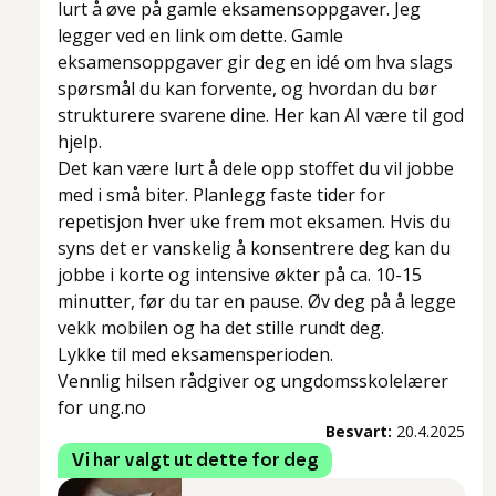
lurt å øve på gamle eksamensoppgaver. Jeg
legger ved en link om dette. Gamle
eksamensoppgaver gir deg en idé om hva slags
spørsmål du kan forvente, og hvordan du bør
strukturere svarene dine. Her kan AI være til god
hjelp.
Det kan være lurt å dele opp stoffet du vil jobbe
med i små biter. Planlegg faste tider for
repetisjon hver uke frem mot eksamen. Hvis du
syns det er vanskelig å konsentrere deg kan du
jobbe i korte og intensive økter på ca. 10-15
minutter, før du tar en pause. Øv deg på å legge
vekk mobilen og ha det stille rundt deg.
Lykke til med eksamensperioden.
Vennlig hilsen rådgiver og ungdomsskolelærer
for ung.no
Besvart:
20.4.2025
Vi har valgt ut dette for deg