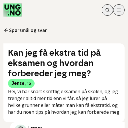
Søk
Men
Søk
Meny
Søk i innhol
Meny for å 
Spørsmål og svar
Kan jeg få ekstra tid på
eksamen og hvordan
forbereder jeg meg?
Jente
,
15
Hei, vi har snart skriftlig eksamen på skolen, og jeg
trenger alltid mer tid enn vi får, så jeg lurer på
hvilke grunner eller måter man kan få ekstratid, og
har du noen tips på hvordan jeg kan forberede meg