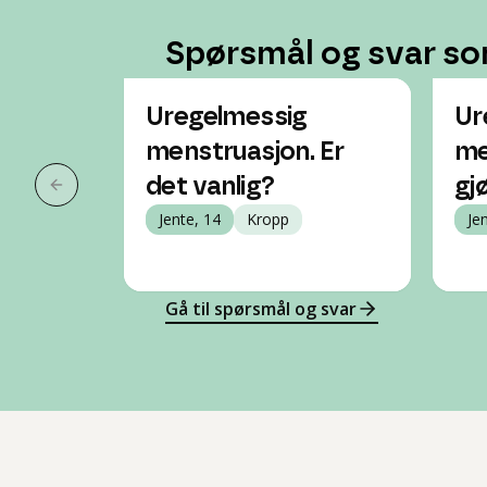
Spørsmål og svar so
Uregelmessig
Ur
menstruasjon. Er
me
det vanlig?
gj
Forrige slide
Jente, 14
Kropp
Je
Gå til spørsmål og svar