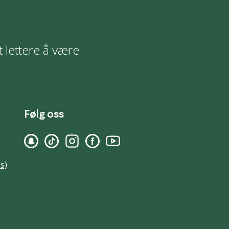
t lettere å være
Følg oss
s)