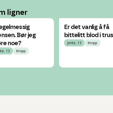
m ligner
egelmessig
Er det vanlig å få
nsen. Bør jeg
bittelitt blod i tru
øre noe?
Jente, 13
Kropp
nte, 13
Kropp