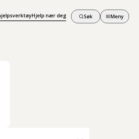
hjelpsverktøy
Hjelp nær deg
Søk
Meny