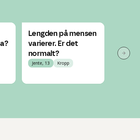
Lengden på mensen
Mensen
sa?
varierer. Er det
utflod.
normalt?
mense
Neste 
Jente, 13
Kropp
Jente, 15