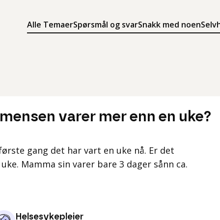
Alle Temaer
Spørsmål og svar
Snakk med noen
Selv
Søk
Meny
Søk i innholdet på ung.no
Meny for å navigere på ung.no
t mensen varer mer enn en uke?
første gang det har vart en uke nå. Er det
n uke. Mamma sin varer bare 3 dager sånn ca.
Helsesykepleier