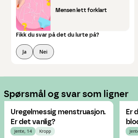
Mensen lett forklart
Fikk du svar på det du lurte på?
Ja
Nei
Spørsmål og svar som ligner
Uregelmessig menstruasjon.
Er d
Er det vanlig?
blo
Jente, 14
Kropp
Jent