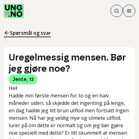
Søk
Men
Søk
Meny
Søk i innhol
Meny for å 
Spørsmål og svar
Uregelmessig mensen. Bør
jeg gjøre noe?
Jente
,
13
Hei!
Hadde min første mensen for to og en halv
måneder siden, så skjedde det ingenting på lenge,
en dag hadde jeg litt brun utflod men fortsatt ingen
mensen. Nå har jeg veldig mye og slimete utflod,
lurer på om dette er normalt og om jeg bør gjøre
noe spesielt med dette? Er litt skummelt at mensen