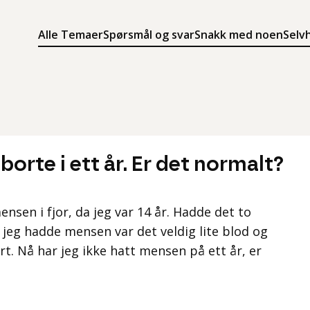
Alle Temaer
Spørsmål og svar
Snakk med noen
Selv
Søk
Meny
Søk i innholdet på ung.no
Meny for å navigere på ung.no
orte i ett år. Er det normalt?
mensen i fjor, da jeg var 14 år. Hadde det to
 jeg hadde mensen var det veldig lite blod og
rt. Nå har jeg ikke hatt mensen på ett år, er