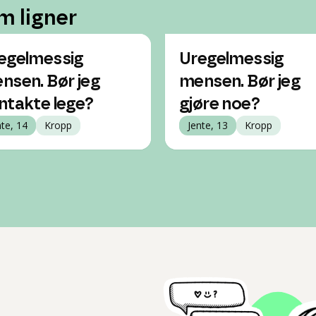
m ligner
egelmessig
Uregelmessig
nsen. Bør jeg
mensen. Bør jeg
ntakte lege?
gjøre noe?
nte, 14
Kropp
Jente, 13
Kropp