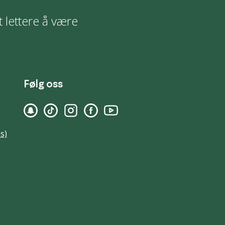
t lettere å være
Følg oss
s)