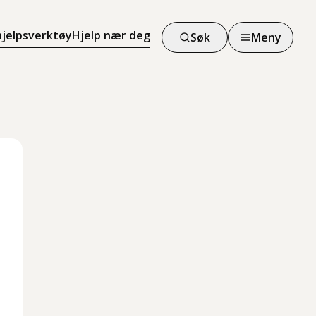
hjelpsverktøy
Hjelp nær deg
Søk
Meny