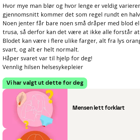
Hvor mye man blør og hvor lenge er veldig varierend
gjennomsnitt kommer det som regel rundt en halv 
Noen jenter får bare noen små dråper med blod elle
trusa, så derfor kan det være at ikke alle forstår a
Blodet kan være i flere ulike farger, alt fra lys ora
svart, og alt er helt normalt.
Håper svaret var til hjelp for deg!
Vennlig hilsen helsesykepleier
Vi har valgt ut dette for deg
Mensen lett forklart