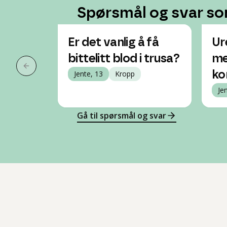
Spørsmål og svar so
Er det vanlig å få
Ur
bittelitt blod i trusa?
me
Forrige slide
Jente, 13
Kropp
ko
Je
Gå til spørsmål og svar