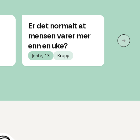
Er det normalt at
Hvorfo
mensen varer mer
min br
Neste 
enn en uke?
Jente, 14
Jente, 13
Kropp