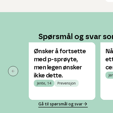
Spørsmål og svar so
Ønsker å fortsette
Nå
med p-sprøyte,
et
men legen ønsker
ce
Forrige slide
ikke dette.
Je
Jente, 14
Prevensjon
Gå til spørsmål og svar