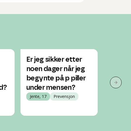
Er jeg sikker etter
Har st
noen dager når jeg
piller. 
begynte på p piller
ha blit
Neste 
id?
under mensen?
Jente, 15
Jente, 17
Prevensjon