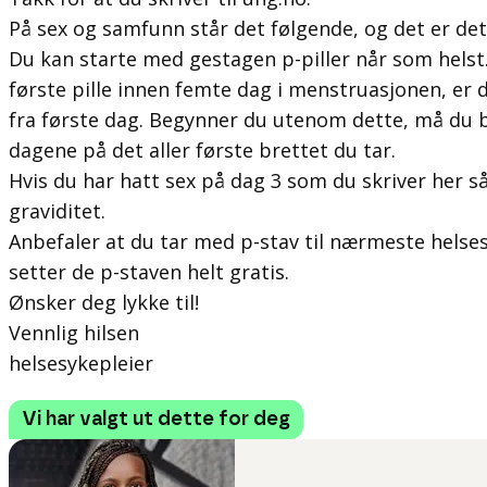
På sex og samfunn står det følgende, og det er det v
Du kan starte med gestagen p-piller når som hels
første pille innen femte dag i menstruasjonen, er 
fra første dag. Begynner du utenom dette, må du 
dagene på det aller første brettet du tar.
Hvis du har hatt sex på dag 3 som du skriver her s
graviditet.
Anbefaler at du tar med p-stav til nærmeste helse
setter de p-staven helt gratis.
Ønsker deg lykke til!
Vennlig hilsen
helsesykepleier
Vi har valgt ut dette for deg