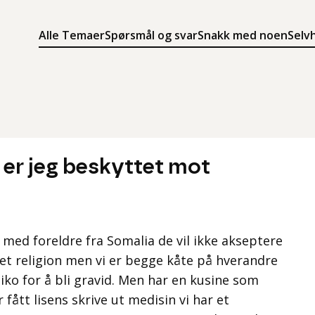
Alle Temaer
Spørsmål og svar
Snakk med noen
Selv
Søk
Meny
Søk i innholdet på ung.no
Meny for å navigere på ung.no
 er jeg beskyttet mot
r med foreldre fra Somalia de vil ikke akseptere
nnet religion men vi er begge kåte på hverandre
isiko for å bli gravid. Men har en kusine som
r fått lisens skrive ut medisin vi har et