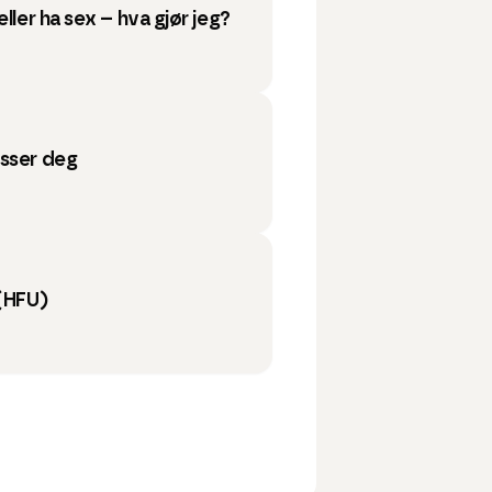
ller ha sex – hva gjør jeg?
asser deg
(HFU)