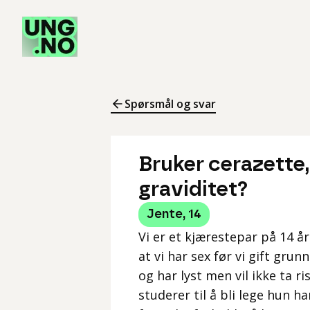
Spørsmål og svar
Bruker cerazette,
graviditet?
Jente
,
14
Vi er et kjærestepar på 14 å
at vi har sex før vi gift gru
og har lyst men vil ikke ta r
studerer til å bli lege hun ha