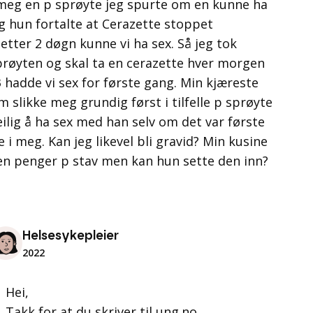
a meg en p sprøyte jeg spurte om en kunne ha
og hun fortalte at Cerazette stoppet
etter 2 døgn kunne vi ha sex. Så jeg tok
røyten og skal ta en cerazette hver morgen
3 hadde vi sex for første gang. Min kjæreste
 slikke meg grundig først i tilfelle p sprøyte
eilig å ha sex med han selv om det var første
 i meg. Kan jeg likevel bli gravid? Min kusine
n penger p stav men kan hun sette den inn?
Helsesykepleier
2022
Hei,
Takk for at du skriver til ung.no.