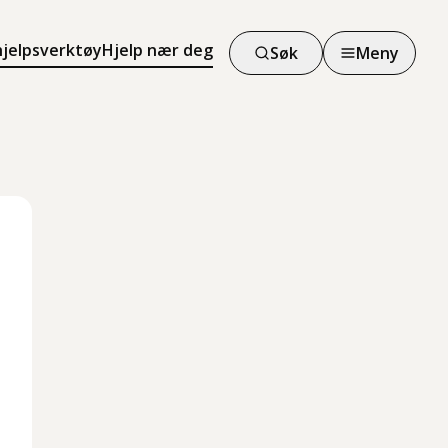
hjelpsverktøy
Hjelp nær deg
Søk
Meny