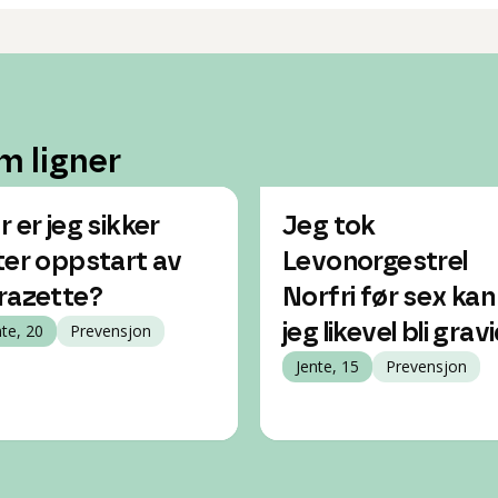
m ligner
r er jeg sikker
Jeg tok
ter oppstart av
Levonorgestrel
razette?
Norfri før sex kan
nte, 20
Prevensjon
jeg likevel bli grav
Jente, 15
Prevensjon