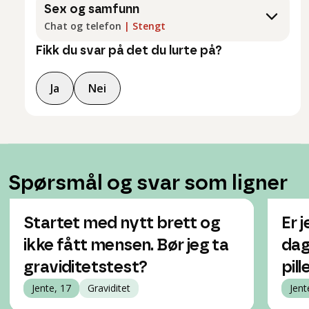
Sex og samfunn
Chat og telefon
|
Stengt
Fikk du svar på det du lurte på?
Ja
Nei
Spørsmål og svar som ligner
Startet med nytt brett og
Er 
ikke fått mensen. Bør jeg ta
dag
graviditetstest?
pil
Jente, 17
Graviditet
Jent