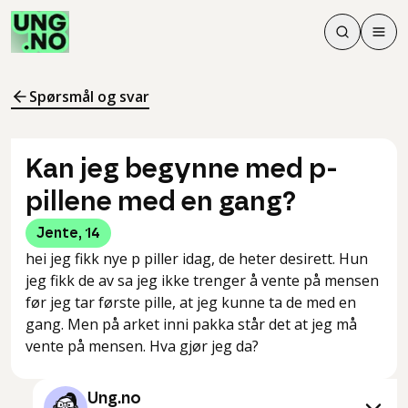
Søk
Men
Søk
Meny
Søk i innhol
Meny for å 
Spørsmål og svar
Kan jeg begynne med p-
pillene med en gang?
Jente
,
14
hei jeg fikk nye p piller idag, de heter desirett. Hun
jeg fikk de av sa jeg ikke trenger å vente på mensen
før jeg tar første pille, at jeg kunne ta de med en
gang. Men på arket inni pakka står det at jeg må
vente på mensen. Hva gjør jeg da?
Ung.no