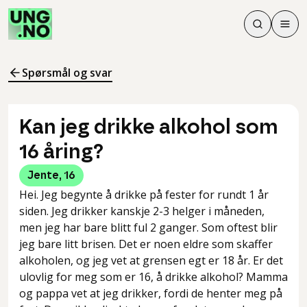
Søk
Men
Søk
Meny
Søk i innhol
Meny for å 
Spørsmål og svar
Kan jeg drikke alkohol som
16 åring?
Jente
,
16
Hei. Jeg begynte å drikke på fester for rundt 1 år
siden. Jeg drikker kanskje 2-3 helger i måneden,
men jeg har bare blitt ful 2 ganger. Som oftest blir
jeg bare litt brisen. Det er noen eldre som skaffer
alkoholen, og jeg vet at grensen egt er 18 år. Er det
ulovlig for meg som er 16, å drikke alkohol? Mamma
og pappa vet at jeg drikker, fordi de henter meg på