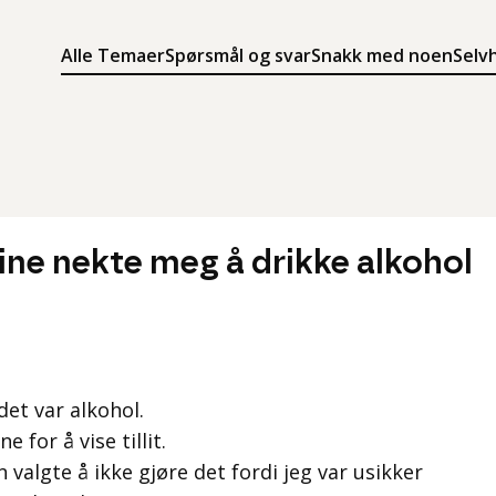
Alle Temaer
Spørsmål og svar
Snakk med noen
Selv
Søk
Meny
Søk i innholdet på ung.no
Meny for å navigere på ung.no
ine nekte meg å drikke alkohol
det var alkohol.
e for å vise tillit.
n valgte å ikke gjøre det fordi jeg var usikker