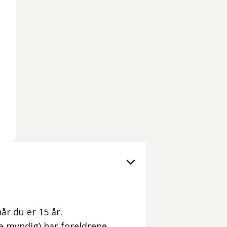
år du er 15 år.
ke myndig) har foreldrene