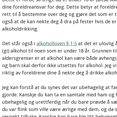
dine foreldreansvar for deg. Dette betyr at foreldr
rett til å bestemme over deg og gjøre det som er ti
også at de kan nekte deg å dra på fester hvis de e
alkoholdrikking.
Det står også i
alkoholloven § 1-5
at det er ulovlig 
(gi) alkohol til noen som er under 18 år. Grunnen til
aldersgrenser er at alkohol kan være både avheng
og barn skal derfor ikke utsettes for alkohol. Jeg vil
riktig av foreldrene dine å nekte deg å drikke alkoh
Jeg kan forstå at du synes det var ubehagelig at fa
gjorde. Kanskje du kan ta en samtale med ham og fo
ubehagelig og urettferdig når du bare prøvde å v
du var flink som ville være ærlige med dem, og da s
respekt tilbake. Kanskje han bare ble litt bekymret