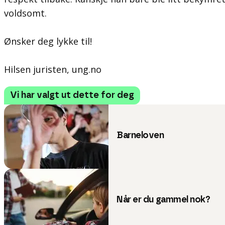
voldsomt.
Ønsker deg lykke til!
Hilsen juristen, ung.no
Vi har valgt ut dette for deg
Barneloven
Når er du gammel nok?