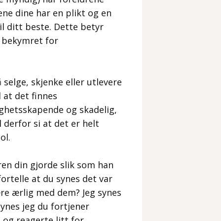
ene dine har en plikt og en
l ditt beste. Dette betyr
r bekymret for
å selge, skjenke eller utlevere
 at det finnes
ighetsskapende og skadelig,
 derfor si at det er helt
ol.
ren din gjorde slik som han
rtelle at du synes det var
ære ærlig med dem? Jeg synes
ynes jeg du fortjener
 og reagerte litt for