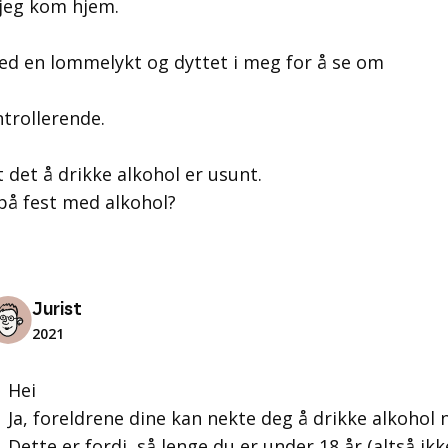
 jeg kom hjem.
med en lommelykt og dyttet i meg for å se om
ntrollerende.
t det å drikke alkohol er usunt.
på fest med alkohol?
Jurist
2021
Hei
Ja, foreldrene dine kan nekte deg å drikke alkohol n
Dette er fordi, så lenge du er under 18 år (altså ik