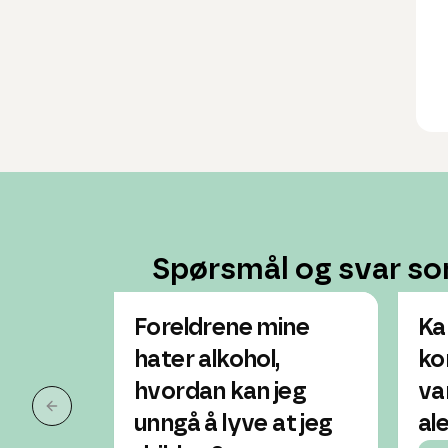
Spørsmål og svar so
Foreldrene mine
Ka
hater alkohol,
ko
hvordan kan jeg
va
Forrige slide
unngå å lyve at jeg
al