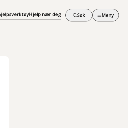
hjelpsverktøy
Hjelp nær deg
Søk
Meny