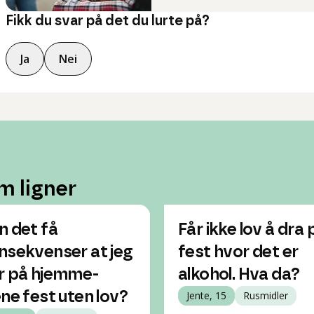
Fikk du svar på det du lurte på?
Ja
Nei
m ligner
n det få
Får ikke lov å dra 
nsekvenser at jeg
fest hvor det er
r på hjemme-
alkohol. Hva da?
ene fest uten lov?
Jente, 15
Rusmidler