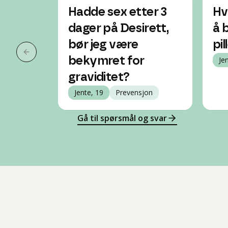
Hadde sex etter 3
Hv
dager på Desirett,
å 
bør jeg være
pi
Forrige slide
bekymret for
Je
graviditet?
Jente, 19
Prevensjon
Gå til spørsmål og svar