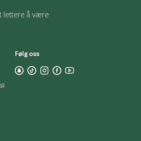
t lettere å være
Følg oss
s)