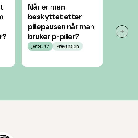
t
Når er man
Når er
m
beskyttet etter
mot gr
pillepausen når man
jeg st
Neste 
r?
bruker p-piller?
Ceraz
Jente, 17
Prevensjon
Jente, 16