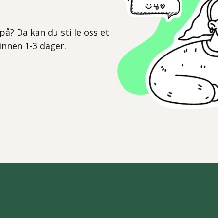
l
på? Da kan du stille oss et
 innen 1-3 dager.