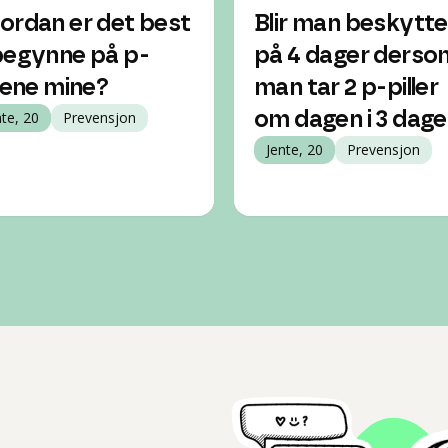
ordan er det best
Blir man beskytte
begynne på p-
på 4 dager derso
llene mine?
man tar 2 p-piller
nte, 20
Prevensjon
om dagen i 3 dage
Jente, 20
Prevensjon