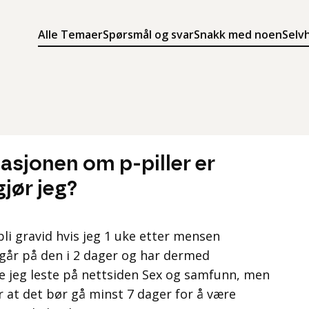
Alle Temaer
Spørsmål og svar
Snakk med noen
Selv
Søk
Meny
Søk i innholdet på ung.no
Meny for å navigere på ung.no
asjonen om p-piller er
jør jeg?
bli gravid hvis jeg 1 uke etter mensen
 går på den i 2 dager og har dermed
te jeg leste på nettsiden Sex og samfunn, men
r at det bør gå minst 7 dager for å være