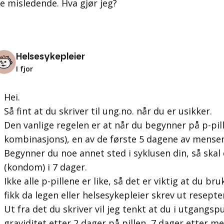
le misledende. Hva gjør jeg?
Helsesykepleier
I fjor
Hei.
Så fint at du skriver til ung.no. når du er usikker.
Den vanlige regelen er at når du begynner på p-pill
kombinasjons), en av de første 5 dagene av mensen,
Begynner du noe annet sted i syklusen din, så skal
(kondom) i 7 dager.
Ikke alle p-pillene er like, så det er viktig at du 
fikk da legen eller helsesykepleier skrev ut resepten
Ut fra det du skriver vil jeg tenkt at du i utgangs
graviditet etter 2 dager på pillen, 7 dager etter m