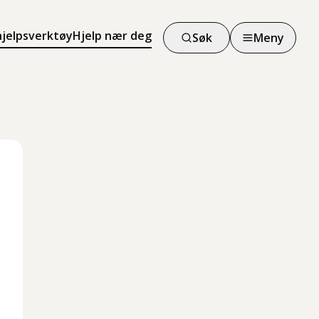
hjelpsverktøy
Hjelp nær deg
Søk
Meny