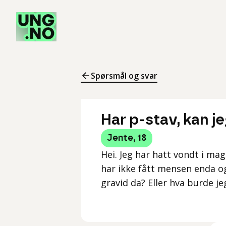
Spørsmål og svar
Har p-stav, kan j
Jente
,
18
Hei. Jeg har hatt vondt i ma
har ikke fått mensen enda og 
gravid da? Eller hva burde je