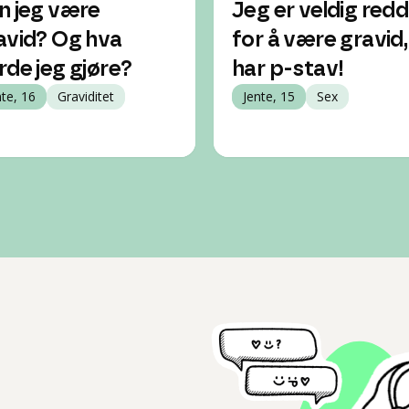
n jeg være
Jeg er veldig redd
avid? Og hva
for å være gravid,
rde jeg gjøre?
har p-stav!
nte, 16
Graviditet
Jente, 15
Sex
l