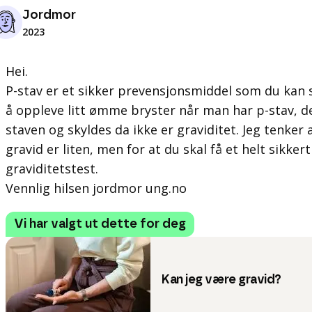
Jordmor
2023
Hei.
P-stav er et sikker prevensjonsmiddel som du kan s
å oppleve litt ømme bryster når man har p-stav, de
staven og skyldes da ikke er graviditet. Jeg tenker a
gravid er liten, men for at du skal få et helt sikker
graviditetstest.
Vennlig hilsen jordmor ung.no
Vi har valgt ut dette for deg
Kan jeg være gravid?