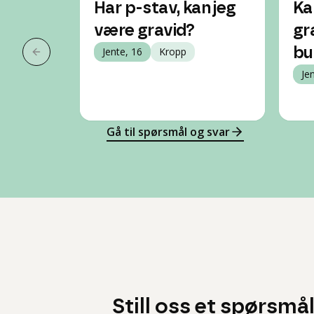
Har p-stav, kan jeg
Ka
være gravid?
gr
Jente, 16
Kropp
bu
Forrige slide
Je
Gå til spørsmål og svar
Still oss et spørsmå