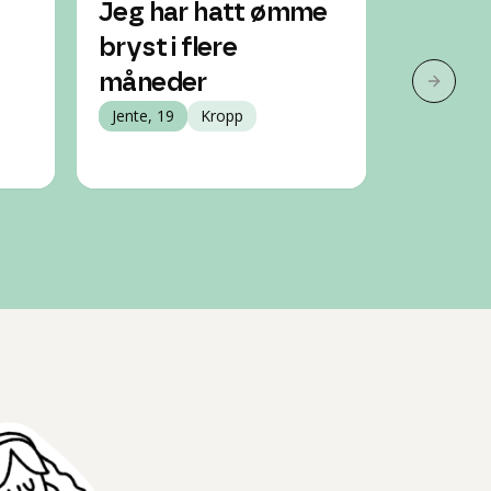
Jeg har hatt ømme
Byttet
bryst i flere
har et
måneder
litt sår
Neste 
Jente, 19
Kropp
Gravid
Jente, 20