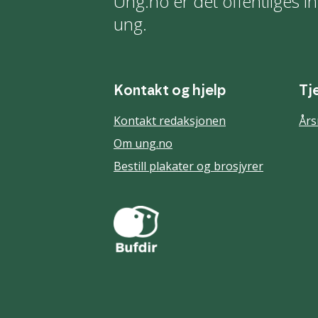
Ung.no er det offentliges in
ung.
Kontakt og hjelp
Tj
Kontakt redaksjonen
Års
Om ung.no
Bestill plakater og brosjyrer