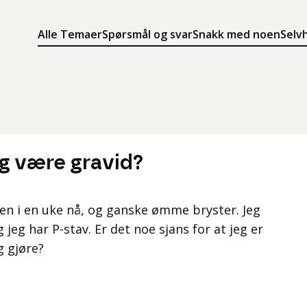
Alle Temaer
Spørsmål og svar
Snakk med noen
Selv
Søk
Meny
Søk i innholdet på ung.no
Meny for å navigere på ung.no
eg være gravid?
gen i en uke nå, og ganske ømme bryster. Jeg
jeg har P-stav. Er det noe sjans for at jeg er
g gjøre?