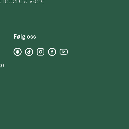
t lettere å være
Følg oss
s)