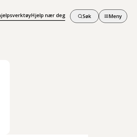
hjelpsverktøy
Hjelp nær deg
Søk
Meny