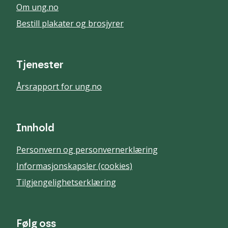
Om ung.no
Bestill plakater og brosjyrer
Tjenester
Årsrapport for ung.no
Innhold
Personvern og personvernerklæring
Informasjonskapsler (cookies)
Tilgjengelighetserklæring
Følg oss