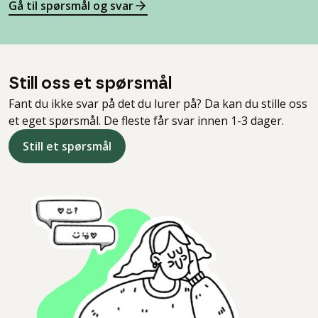
Gå til spørsmål og svar
Still oss et spørsmål
Fant du ikke svar på det du lurer på? Da kan du stille oss
et eget spørsmål. De fleste får svar innen 1-3 dager.
Still et spørsmål