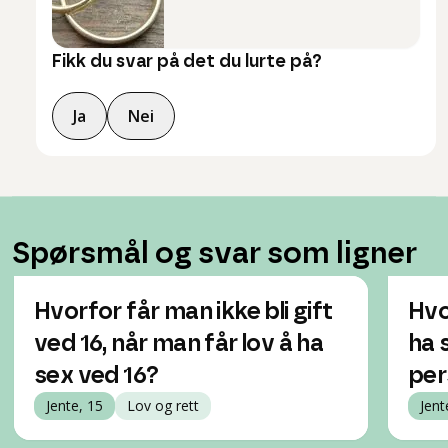
Fikk du svar på det du lurte på?
Ja
Nei
Spørsmål og svar som ligner
Hvorfor får man ikke bli gift
Hvo
ved 16, når man får lov å ha
ha 
sex ved 16?
per
Jente, 15
Lov og rett
Jent