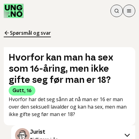
Søk
Men
Søk
Meny
Søk i innhol
Meny for å 
Spørsmål og svar
Hvorfor kan man ha sex
som 16-åring, men ikke
gifte seg før man er 18?
Gutt
,
16
Hvorfor har det seg sånn at nå man er 16 er man
over den seksuell lavalder og kan ha sex, men man
ikke gifte seg før man er 18?
Jurist