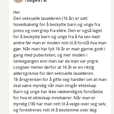
Tidligere i år
Hei
Den seksuelle lavalderen (16 år) er satt
hovedsakelig for å beskytte barn og unge fra
press og overgrep fra eldre. Den er også laget
for å beskytte barn og unge fra å ha sex med
andre før man er moden nok til å forstå hva man
gjør. Når man har fylt 16 år er man gjerne godt i
gang med puberteten, og mer moden i
tankegangen enn man var da man var yngre.
Lovgiver mener derfor at 16 år er en riktig
aldersgrense for den seksuelle lavalderen.
18-årsgrensen for å gifte seg handler om at man
skal være myndig når man inngår ekteskap.
Barn og unge har ikke nødvendigvis forståelse
for hva et ekteskap innebærer. Når man er
myndig (18) har man rett til å velge over seg selv,
og foreldrenes rett til å bestemme over deg