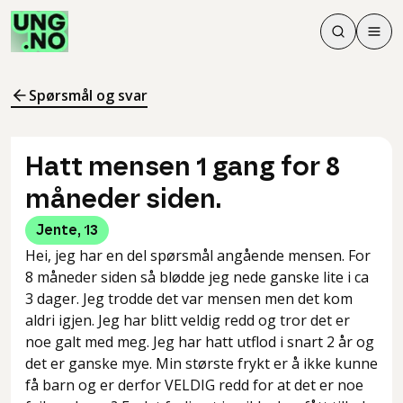
Søk
Men
Søk
Meny
Søk i innhol
Meny for å 
Spørsmål og svar
Hatt mensen 1 gang for 8
måneder siden.
Jente
,
13
Hei, jeg har en del spørsmål angående mensen. For
8 måneder siden så blødde jeg nede ganske lite i ca
3 dager. Jeg trodde det var mensen men det kom
aldri igjen. Jeg har blitt veldig redd og tror det er
noe galt med meg. Jeg har hatt utflod i snart 2 år og
det er ganske mye. Min største frykt er å ikke kunne
få barn og er derfor VELDIG redd for at det er noe