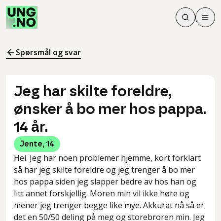
Søk
Men
Søk
Meny
Søk i innhol
Meny for å 
Spørsmål og svar
Jeg har skilte foreldre,
ønsker å bo mer hos pappa.
14 år.
Jente
,
14
Hei. Jeg har noen problemer hjemme, kort forklart
så har jeg skilte foreldre og jeg trenger å bo mer
hos pappa siden jeg slapper bedre av hos han og
litt annet forskjellig. Moren min vil ikke høre og
mener jeg trenger begge like mye. Akkurat nå så er
det en 50/50 deling på meg og storebroren min. Jeg