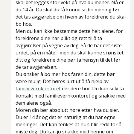
skal det legges stor vekt på hva du mener. Nå er
du 14 år. Da skal du få kunne si din mening før
det tas avgjørelse om hvem av foreldrene du skal
bo hos.
Men du kan ikke bestemme dette helt alene, for
foreldrene dine har plikt og rett til å ta
avgjørelser på vegne av deg. Så de har det siste
ordet, på en måte - men du skal kunne si ønsket
ditt og foreldrene dine bør ta hensyn til det før
de tar avgjørelsen.
Du ønsker å bo mer hos faren din, dette bør
være mulig. Det høres lurt ut å få hjelp av
familievernkontoret
der dere bor. Du kan selv ta
kontakt med familievernkontoret og snakke med
dem alene også.
Moren din bør absolutt høre etter hva du sier.
Du er 14 år og det er naturlig at du har egne
meninger. Det kan tenkes at hun blir redd for å
miste deg. Du kan jo snakke med henne om