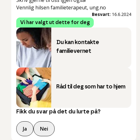
Skriv gjerne til oss igjen også!
Vennlig hilsen familieterapeut, ung.no
Besvart:
16.6.2024
Vi har valgt ut dette for deg
Du kan kontakte
familievernet
Råd til deg som har to hjem
Fikk du svar på det du lurte på?
Ja
Nei