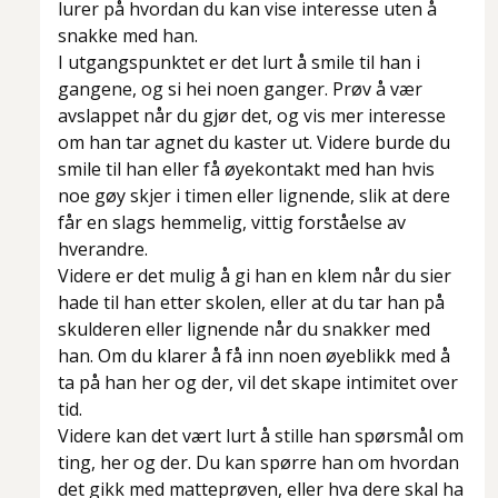
lurer på hvordan du kan vise interesse uten å
snakke med han.
I utgangspunktet er det lurt å smile til han i
gangene, og si hei noen ganger. Prøv å vær
avslappet når du gjør det, og vis mer interesse
om han tar agnet du kaster ut. Videre burde du
smile til han eller få øyekontakt med han hvis
noe gøy skjer i timen eller lignende, slik at dere
får en slags hemmelig, vittig forståelse av
hverandre.
Videre er det mulig å gi han en klem når du sier
hade til han etter skolen, eller at du tar han på
skulderen eller lignende når du snakker med
han. Om du klarer å få inn noen øyeblikk med å
ta på han her og der, vil det skape intimitet over
tid.
Videre kan det vært lurt å stille han spørsmål om
ting, her og der. Du kan spørre han om hvordan
det gikk med matteprøven, eller hva dere skal ha