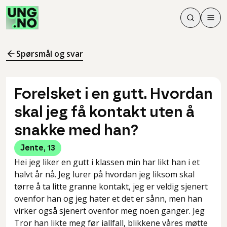
Søk
Men
Søk
Meny
Søk i innhol
Meny for å 
Spørsmål og svar
Forelsket i en gutt. Hvordan
skal jeg få kontakt uten å
snakke med han?
Jente
,
13
Hei jeg liker en gutt i klassen min har likt han i et
halvt år nå. Jeg lurer på hvordan jeg liksom skal
tørre å ta litte granne kontakt, jeg er veldig sjenert
ovenfor han og jeg hater et det er sånn, men han
virker også sjenert ovenfor meg noen ganger. Jeg
Tror han likte meg før iallfall, blikkene våres møtte