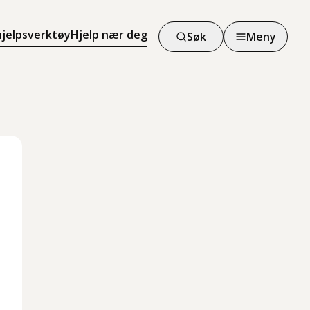
hjelpsverktøy
Hjelp nær deg
Søk
Meny