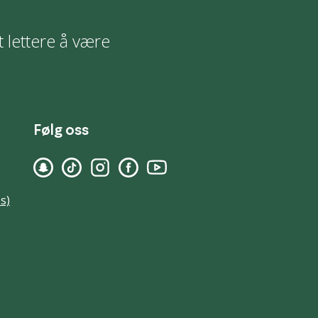
t lettere å være
Følg oss
s)