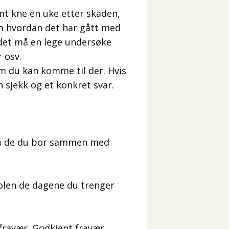
mt kne èn uke etter skaden,
 om hvordan det har gått med
l det må en lege undersøke
 osv.
om du kan komme til der. Hvis
 sjekk og et konkret svar.
 må de du bor sammen med
kolen de dagene du trenger
 fravær. Godkjent fravær