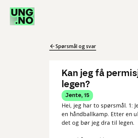
Spørsmål og svar
Kan jeg få permisj
legen?
Jente
,
15
Hei, jeg har to spørsmål. 1: J
en håndballkamp. Etter en uke
det og bør jeg dra til legen.