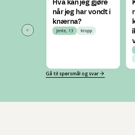
Hva kan jeg gjøre
når jeg har vondt i
knærna?
Jente, 13
Kropp
Forrige slide
Gå til spørsmål og svar