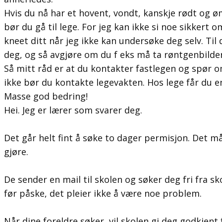
Hvis du nå har et hovent, vondt, kanskje rødt og ø
bør du gå til lege. For jeg kan ikke si noe sikkert
kneet ditt når jeg ikke kan undersøke deg selv. Ti
deg, og så avgjøre om du f eks må ta røntgenbilder
Så mitt råd er at du kontakter fastlegen og spør 
ikke bør du kontakte legevakten. Hos lege får du en
Masse god bedring!
Hei. Jeg er lærer som svarer deg.
Det går helt fint å søke to dager permisjon. Det
gjøre.
De sender en mail til skolen og søker deg fri fra s
før påske, det pleier ikke å være noe problem.
Når dine foreldre søker, vil skolen gi deg godkjent