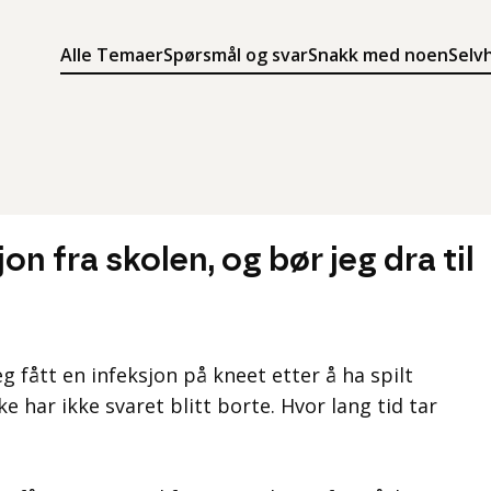
Alle Temaer
Spørsmål og svar
Snakk med noen
Selv
Søk
Meny
Søk i innholdet på ung.no
Meny for å navigere på ung.no
on fra skolen, og bør jeg dra til
eg fått en infeksjon på kneet etter å ha spilt
 har ikke svaret blitt borte. Hvor lang tid tar