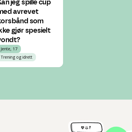
Kan jeg spille cup
med avrevet
korsbånd som
ikke gjør spesielt
vondt?
Jente, 17
Trening og idrett