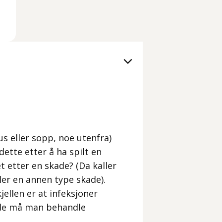
us eller sopp, noe utenfra)
ette etter å ha spilt en
t etter en skade? (Da kaller
ller en annen type skade).
jellen er at infeksjoner
ade må man behandle