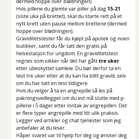
dermed hoppe over blødningen).
Hvis pillene du glemte var piller på dag
15-21
(siste uka på brettet), skal du starte rett på et
nytt brett uten pause mellom brettene (dermed
hoppe over blødningen).
Graviditetstester får du kjøpt på apotek og noen
butikker, samt du får tatt den gratis på
helsestasjon for ungdom. En graviditetstest
regnes som sikker når det har gått
tre uker
etter ubeskyttet samleie. Du bør derfor ta en
test tre uker etter at du kan ha blitt gravid, selv
om du har tatt en test tidligere.
Hvis du velger å ta en angrepille så les på
pakningsvedlegget om du evt må slutte med p-
pillene i 5 dager etter inntak av angrepillen. Det
er flere typer angrepille med litt ulik praksis.
Legger ved artikler og chat tjenester som jeg
anbefaler at du leser.
Håper svaret var til hjelp for deg og ønsker deg