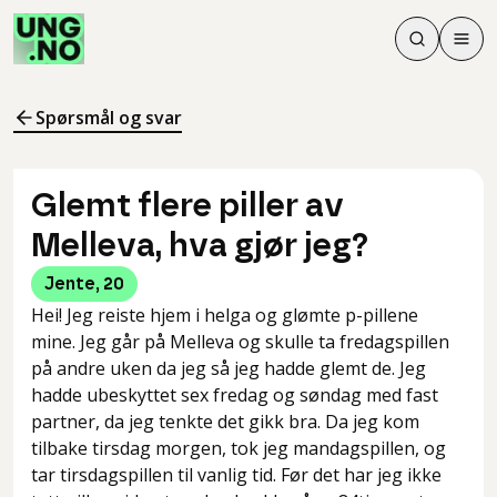
Søk
Men
Søk
Meny
Søk i innhol
Meny for å 
Spørsmål og svar
Glemt flere piller av
Melleva, hva gjør jeg?
Jente
,
20
Hei! Jeg reiste hjem i helga og glømte p-pillene
mine. Jeg går på Melleva og skulle ta fredagspillen
på andre uken da jeg så jeg hadde glemt de. Jeg
hadde ubeskyttet sex fredag og søndag med fast
partner, da jeg tenkte det gikk bra. Da jeg kom
tilbake tirsdag morgen, tok jeg mandagspillen, og
tar tirsdagspillen til vanlig tid. Før det har jeg ikke