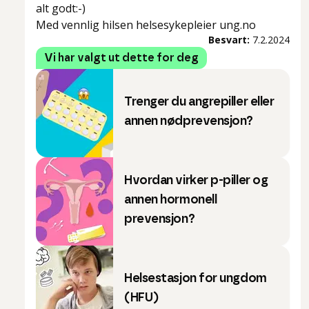
alt godt:-)
Med vennlig hilsen helsesykepleier ung.no
Besvart:
7.2.2024
Vi har valgt ut dette for deg
Trenger du angrepiller eller
annen nødprevensjon?
Hvordan virker p-piller og
annen hormonell
prevensjon?
Helsestasjon for ungdom
(HFU)