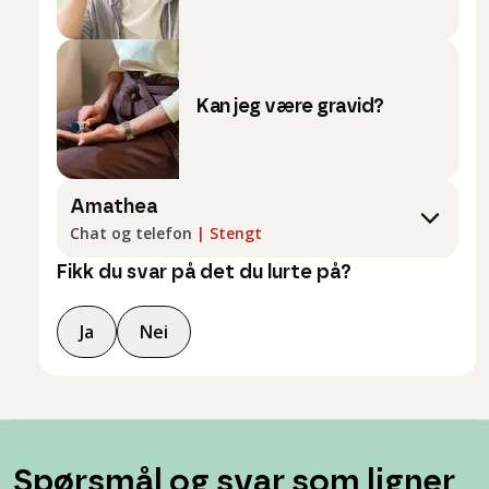
Kan jeg være gravid?
Amathea
Chat og telefon
|
Stengt
Fikk du svar på det du lurte på?
Ja
Nei
Spørsmål og svar som ligner