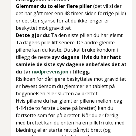
Glemmer du to eller flere piller
(det vil si der
det har gått mer enn 48 timer siden forrige pille)
er det stor sjanse for at du ikke lenger er
beskyttet mot graviditet.
Dette gjør du
: Ta den siste pillen du har glemt.
Ta dagens pille litt senere. De andre glemte
pillene kan du kaste. Du skal bruke kondom i
tillegg de neste
syv dagene
.
Hvis du har hatt
samleie de siste syv dagene anbefales det at
du tar
nødprevensjon
i tillegg.
Risikoen for dårligere beskyttelse mot graviditet
er høyest dersom du glemmer en tablett på
begynnelsen eller slutten av brettet.
Hvis pillene du har glemt er pillene mellom dag
1-14
(de to første ukene på brettet) kan du
fortsette som før på brettet. Når du er ferdig
med brettet kan du enten ha en pillefri uke med
blødning eller starte rett på nytt brett (og