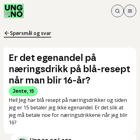
Søk
Men
Søk
Meny
Søk i innhol
Meny for å 
Spørsmål og svar
Er det egenandel på
næringsdrikk på blå-resept
når man blir 16-år?
Jente
,
15
Hei! Jeg har blå resept på næringsdrikker og siden
jeg er 15 betaler jeg ikke egenandel. Er det slik at
jeg må betale noe for næringsdrikkene når jeg blir
16?