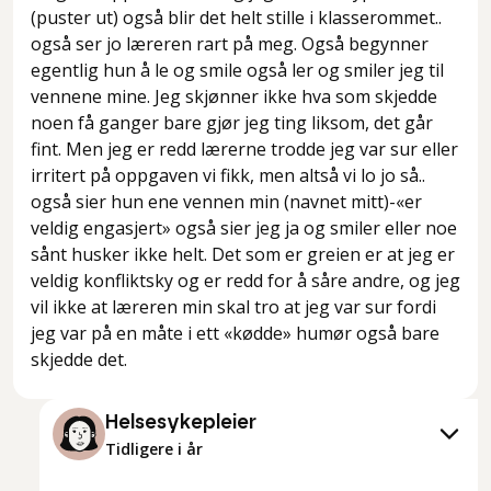
(puster ut) også blir det helt stille i klasserommet..
også ser jo læreren rart på meg. Også begynner
egentlig hun å le og smile også ler og smiler jeg til
vennene mine. Jeg skjønner ikke hva som skjedde
noen få ganger bare gjør jeg ting liksom, det går
fint. Men jeg er redd lærerne trodde jeg var sur eller
irritert på oppgaven vi fikk, men altså vi lo jo så..
også sier hun ene vennen min (navnet mitt)-«er
veldig engasjert» også sier jeg ja og smiler eller noe
sånt husker ikke helt. Det som er greien er at jeg er
veldig konfliktsky og er redd for å såre andre, og jeg
vil ikke at læreren min skal tro at jeg var sur fordi
jeg var på en måte i ett «kødde» humør også bare
skjedde det.
Helsesykepleier
Tidligere i år