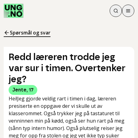
Søk
Men
Søk
Meny
Søk i innhol
Meny for å 
Spørsmål og svar
Redd læreren trodde jeg
var sur i timen. Overtenker
jeg?
Jente
,
17
Hei!Jeg gjorde veldig rart i timen i dag, læreren
presiserte en oppgave der vi skulle ut av
klasserommet. Også trykker jeg på tastaturet til
venninnen min på kødd, også ser hun rart på meg
(sånn typ intern humor). Også plutselig reiser jeg
meg for opp fra stolen og jeg vet ikke typ suker