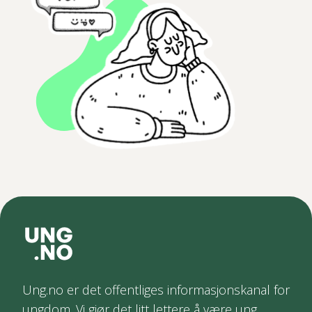
Ung.no er det offentliges informasjonskanal for
ungdom. Vi gjør det litt lettere å være ung.