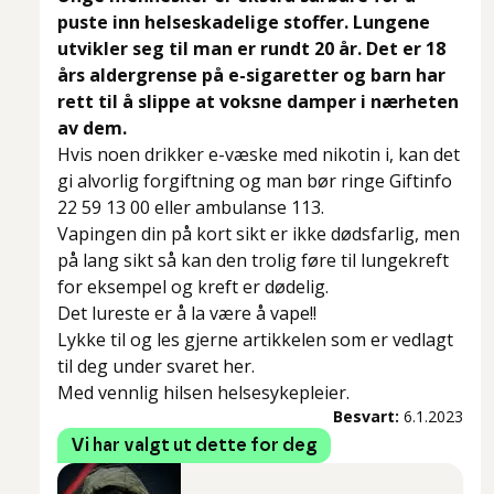
puste inn helseskadelige stoffer. Lungene
utvikler seg til man er rundt 20 år. Det er 18
års aldergrense på e-sigaretter og barn har
rett til å slippe at voksne damper i nærheten
av dem.
Hvis noen drikker e-væske med nikotin i, kan det
gi alvorlig forgiftning og man bør ringe Giftinfo
22 59 13 00 eller ambulanse 113.
Vapingen din på kort sikt er ikke dødsfarlig, men
på lang sikt så kan den trolig føre til lungekreft
for eksempel og kreft er dødelig.
Det lureste er å la være å vape!!
Lykke til og les gjerne artikkelen som er vedlagt
til deg under svaret her.
Med vennlig hilsen helsesykepleier.
Besvart:
6.1.2023
Vi har valgt ut dette for deg