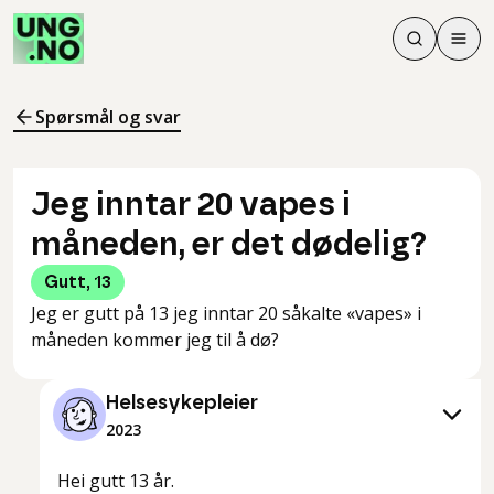
Søk
Men
Søk
Meny
Søk i innhol
Meny for å 
Spørsmål og svar
Jeg inntar 20 vapes i
måneden, er det dødelig?
Gutt
,
13
Jeg er gutt på 13 jeg inntar 20 såkalte «vapes» i
måneden kommer jeg til å dø?
Helsesykepleier
2023
Hei gutt 13 år.