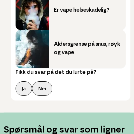
Er vape helseskadelig?
Aldersgrense på snus, røyk
og vape
Fikk du svar på det du lurte på?
Ja
Nei
Spørsmål og svar som ligner