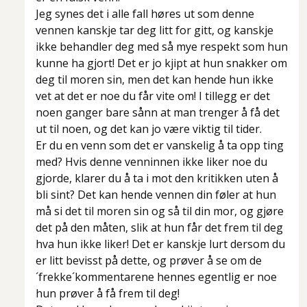
Jeg synes det i alle fall høres ut som denne
vennen kanskje tar deg litt for gitt, og kanskje
ikke behandler deg med så mye respekt som hun
kunne
ha gjort! Det er jo kjipt at hun snakker om
deg til moren sin, men det kan hende hun ikke
vet at det er noe du får vite om! I tillegg er det
noen ganger bare sånn at man trenger å få det
ut til noen, og det kan jo være viktig til tider.
Er du en venn som det er vanskelig å ta opp ting
med? Hvis denne venninnen ikke liker noe du
gjorde, klarer du å ta i mot den kritikken uten å
bli sint? Det kan hende vennen din føler at hun
må si det til moren sin og så til din mor, og gjøre
det på den måten, slik at hun får det frem til deg
hva hun ikke liker! Det er kanskje lurt dersom du
er litt bevisst på dette, og prøver å se om de
´frekke´kommentarene hennes egentlig er noe
hun prøver å få frem til deg!