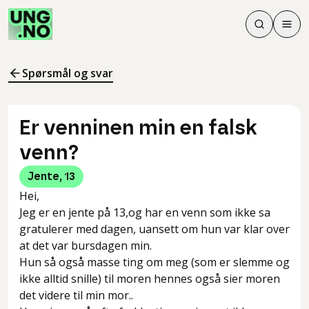
Søk
Men
Søk
Meny
Søk i innhol
Meny for å 
Spørsmål og svar
Er venninen min en falsk
venn?
Jente
,
13
Hei,
Jeg er en jente på 13,og har en venn som ikke sa
gratulerer med dagen, uansett om hun var klar over
at det var bursdagen min.
Hun så også masse ting om meg (som er slemme og
ikke alltid snille) til moren hennes også sier moren
det videre til min mor..