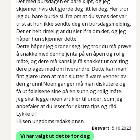
Det med bursdagen er bare kjipt, og jeg
skjønner hvis det gjorde deg litt lei deg. Her tror
jeg du bare burde si ifra om at du synes det var
trist at hun ikke sendte deg en bursdagsmelding.
Det er helt rimelig at du sier ifra om det, og jeg
håper hun skjønner dette.
Dette håper jeg ordner seg. Jeg tror du må prøve
å snakke med denne jenta på en åpen og rolig
måte, og dere må kanskje få snakket ut om ting
dere plages med om hverandre. Dette kan man
fint gjøre uten at man slutter å være venner av
den grunn! Noen ganger må man diskutere og
få ut følelsene sine på en sunn og rolig måte.
Jeg skal legge noen artikler til under, som jeg
anbefaler at du leser for ekstra tips og råd.
Lykke til!
Hilsen ungdomsredaksjonen.
Besvart:
5.10.2023
Vi har valgt ut dette for deg