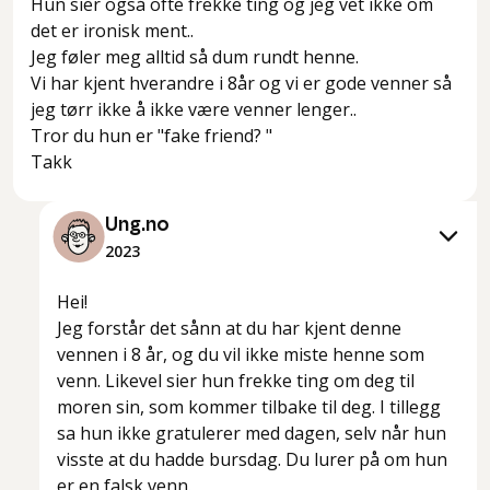
Hun sier også ofte frekke ting og jeg vet ikke om
det er ironisk ment..
Jeg føler meg alltid så dum rundt henne.
Vi har kjent hverandre i 8år og vi er gode venner så
jeg tørr ikke å ikke være venner lenger..
Tror du hun er "fake friend? "
Ung.no
2023
Hei!
Jeg forstår det sånn at du har kjent denne
vennen i 8 år, og du vil ikke miste henne som
venn. Likevel sier hun frekke ting om deg til
moren sin, som kommer tilbake til deg. I tillegg
sa hun ikke gratulerer med dagen, selv når hun
visste at du hadde bursdag. Du lurer på om hun
er en falsk venn.