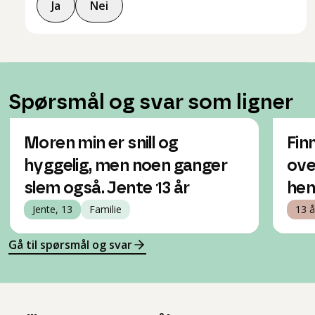
Ja
Nei
Spørsmål og svar som ligner
Moren min er snill og
Fin
hyggelig, men noen ganger
ove
slem også. Jente 13 år
hen
Jente, 13
Familie
13 å
Gå til spørsmål og svar