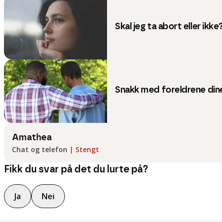
Skal jeg ta abort eller ikke
Snakk med foreldrene dine
Amathea
Chat og telefon
|
Stengt
Fikk du svar på det du lurte på?
Ja
Nei