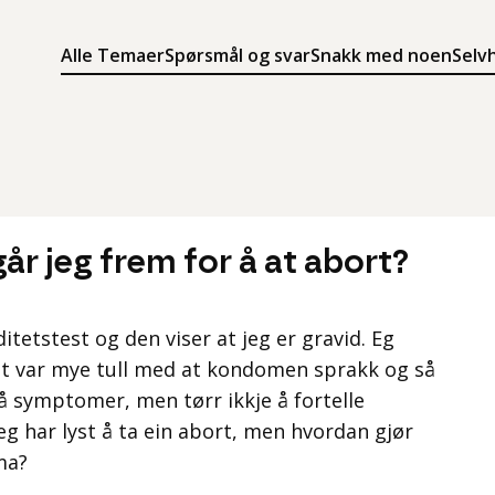
Alle Temaer
Spørsmål og svar
Snakk med noen
Selv
Søk
Meny
Søk i innholdet på ung.no
Meny for å navigere på ung.no
år jeg frem for å at abort?
ditetstest og den viser at jeg er gravid. Eg
t var mye tull med at kondomen sprakk og så
 på symptomer, men tørr ikkje å fortelle
g har lyst å ta ein abort, men hvordan gjør
ma?