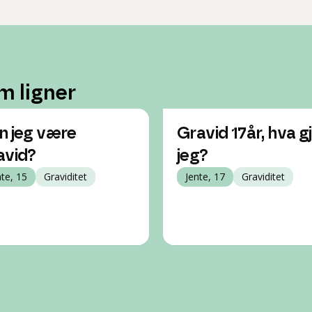
m ligner
n jeg være
Gravid 17år, hva g
avid?
jeg?
nte, 15
Graviditet
Jente, 17
Graviditet