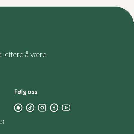
t lettere å være
Følg oss
s)