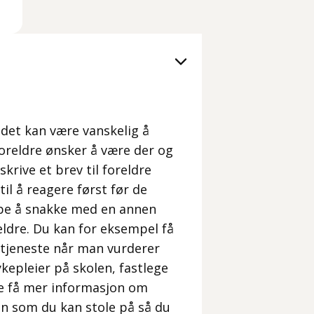
 det kan være vanskelig å
foreldre ønsker å være der og
krive et brev til foreldre
 til å reagere først før de
lpe å snakke med en annen
reldre. Du kan for eksempel få
stjeneste når man vurderer
ykepleier på skolen, fastlege
ne få mer informasjon om
en som du kan stole på så du