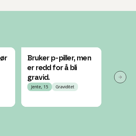
jør
Bruker p-piller, men
Jeg er 1
er redd for å bli
abort.
gravid.
jeg fr
Neste 
Jente, 15
Graviditet
Jente, 15