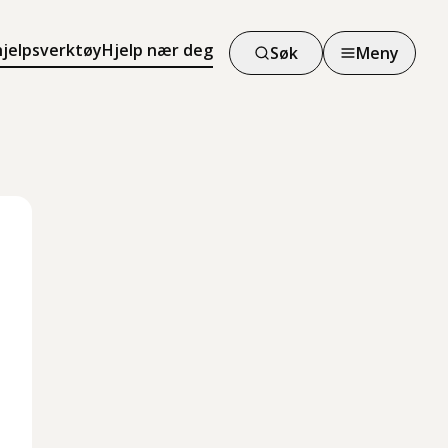
hjelpsverktøy
Hjelp nær deg
Søk
Meny