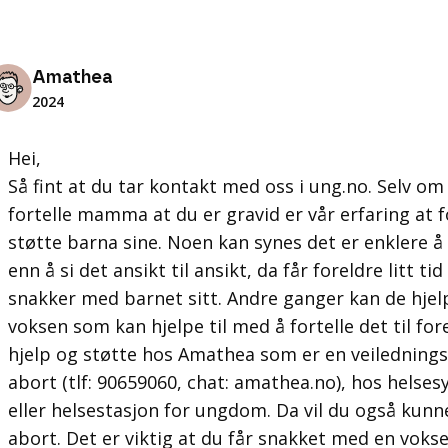
Amathea
2024
Hei,
Så fint at du tar kontakt med oss i ung.no. Selv om
fortelle mamma at du er gravid er vår erfaring at 
støtte barna sine. Noen kan synes det er enklere å s
enn å si det ansikt til ansikt, da får foreldre litt tid
snakker med barnet sitt. Andre ganger kan de hje
voksen som kan hjelpe til med å fortelle det til fo
hjelp og støtte hos Amathea som er en veiledning
abort (tlf: 90659060, chat: amathea.no), hos helses
eller helsestasjon for ungdom. Da vil du også kun
abort. Det er viktig at du får snakket med en voks