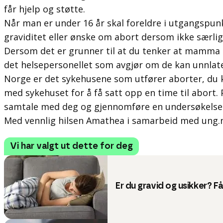
får hjelp og støtte.
Når man er under 16 år skal foreldre i utgangspun
graviditet eller ønske om abort dersom ikke særlig
Dersom det er grunner til at du tenker at mamma 
det helsepersonellet som avgjør om de kan unnlate å 
Norge er det sykehusene som utfører aborter, du k
med sykehuset for å få satt opp en time til abort. 
samtale med deg og gjennomføre en undersøkelse. 
Med vennlig hilsen Amathea i samarbeid med ung.
Vi har valgt ut dette for deg
Er du gravid og usikker? F