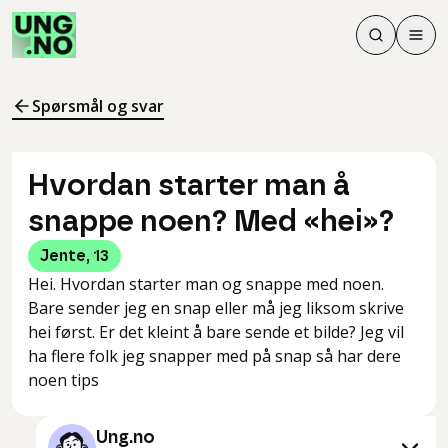
Søk
Men
Søk
Meny
Søk i innhol
Meny for å 
Spørsmål og svar
Hvordan starter man å
snappe noen? Med «hei»?
Jente
,
13
Hei. Hvordan starter man og snappe med noen.
Bare sender jeg en snap eller må jeg liksom skrive
hei først. Er det kleint å bare sende et bilde? Jeg vil
ha flere folk jeg snapper med på snap så har dere
noen tips
Ung.no