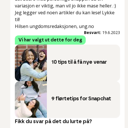
variasjon er viktig, man vil jo ikke mase heller. :)
Jeg legger ved noen artikler du kan lese! Lykke
til!
Hilsen ungdomsredaksjonen, ung.no
Besvart:
19.6.2023
Vi har valgt ut dette for deg
10 tips til å få nye venar
9 flørtetips for Snapchat
Fikk du svar på det du lurte på?