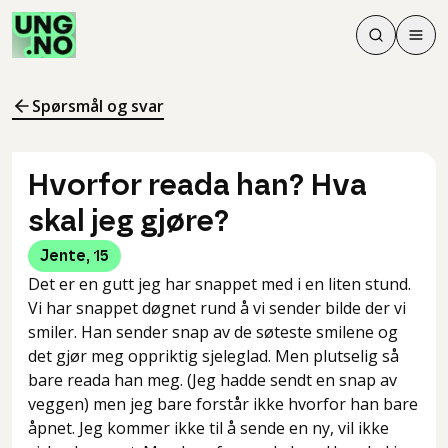
Søk
Men
Søk
Meny
Søk i innhol
Meny for å 
Spørsmål og svar
Hvorfor reada han? Hva
skal jeg gjøre?
Jente
,
15
Det er en gutt jeg har snappet med i en liten stund.
Vi har snappet døgnet rund å vi sender bilde der vi
smiler. Han sender snap av de søteste smilene og
det gjør meg oppriktig sjeleglad. Men plutselig så
bare reada han meg. (Jeg hadde sendt en snap av
veggen) men jeg bare forstår ikke hvorfor han bare
åpnet. Jeg kommer ikke til å sende en ny, vil ikke