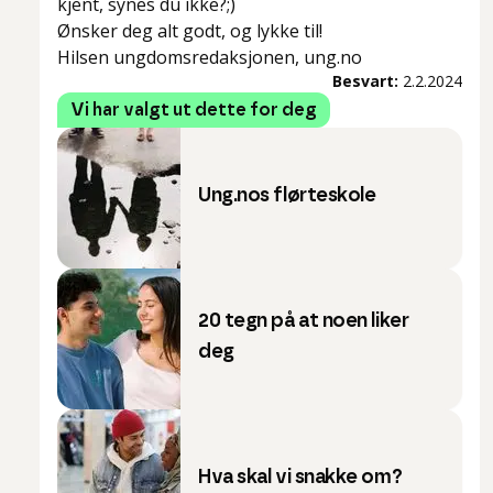
kjent, synes du ikke?;)
Ønsker deg alt godt, og lykke til!
Hilsen ungdomsredaksjonen, ung.no
Besvart:
2.2.2024
Vi har valgt ut dette for deg
Ung.nos flørteskole
20 tegn på at noen liker
deg
Hva skal vi snakke om?