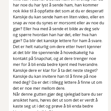
har noe du har lyst å sende ham, han kommer
nok ikke til å oppfatte det som at du er desperat!
Kanskje du kan sende ham en liten video, eller en
snap av noe du synes er morsomt eller av noe du
gjør? Eller hva med å sende et bilde av deg selv
og spørre hvordan han har det, eller hva han
gjør? Da blir det kanskje lettere for ham å svare.
Det er helt naturlig om dere etter hvert kjenner
at det blir lite spennende å hovedsakelig ha
kontakt på Snapchat, og at dere trenger noe
mer for å bli enda bedre kjent med hverandre.
Kanskje dere er klar for å ta det neste steget?
Kanskje du kan invitere han til å finne på noe
med deg? Da er det i tillegg lettere å finne ut om
det er noe mer mellom dere.
Når denne gutten gjør deg sjeleglad bare du ser
ansiktet hans, høres det ut som det er verdt å
kaste seg ut i det og prøve å bli enda bedre