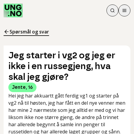
Søk
Men
Søk
Meny
Søk i innhol
Meny for å 
Spørsmål og svar
Jeg starter i vg2 og jeg er
ikke i en russegjeng, hva
skal jeg gjøre?
Jente
,
16
Hei jeg har akkuartt gått ferdig vg1 og starter på
vg2 nå til høsten, jeg har fått en del nye venner men
har mine 2 nærmeste som jeg alltid er med og vi har
liksom ikke noe større gjeng, de andre på trinnet
har allerede begynnt å samle inn penger til
russetiden og har allerede laget grupper og sånn.