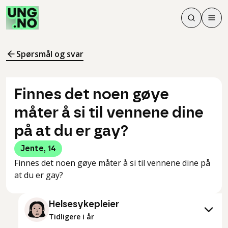
Søk
Men
Søk
Meny
Søk i innhol
Meny for å 
Spørsmål og svar
Finnes det noen gøye
måter å si til vennene dine
på at du er gay?
Jente
,
14
Finnes det noen gøye måter å si til vennene dine på
at du er gay?
Helsesykepleier
Tidligere i år