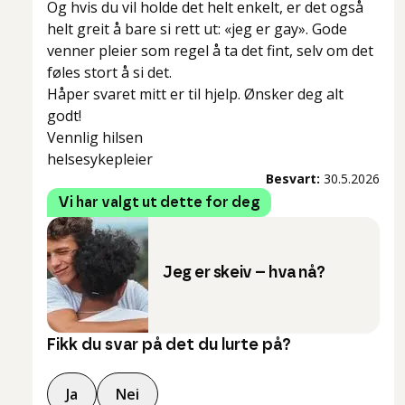
Og hvis du vil holde det helt enkelt, er det også
helt greit å bare si rett ut: «jeg er gay». Gode
venner pleier som regel å ta det fint, selv om det
føles stort å si det.
Håper svaret mitt er til hjelp. Ønsker deg alt
godt!
Vennlig hilsen
helsesykepleier
Besvart:
30.5.2026
Vi har valgt ut dette for deg
Jeg er skeiv – hva nå?
Fikk du svar på det du lurte på?
Ja
Nei