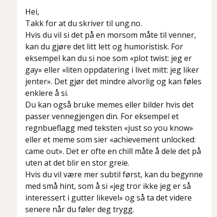
Hei,
Takk for at du skriver til ung.no.
Hvis du vil si det på en morsom måte til venner,
kan du gjøre det litt lett og humoristisk. For
eksempel kan du si noe som «plot twist: jeg er
gay» eller «liten oppdatering i livet mitt: jeg liker
jenter». Det gjør det mindre alvorlig og kan føles
enklere å si.
Du kan også bruke memes eller bilder hvis det
passer vennegjengen din. For eksempel et
regnbueflagg med teksten «just so you know»
eller et meme som sier «achievement unlocked:
came out». Det er ofte en chill måte å dele det på
uten at det blir en stor greie.
Hvis du vil være mer subtil først, kan du begynne
med små hint, som å si «jeg tror ikke jeg er så
interessert i gutter likevel» og så ta det videre
senere når du føler deg trygg.