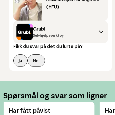
Helsestasjon for ungdom
(HFU)
Grubl
Selvhjelpsverktøy
Fikk du svar på det du lurte på?
Ja
Nei
Spørsmål og svar som ligner
Har fått påvist
Har