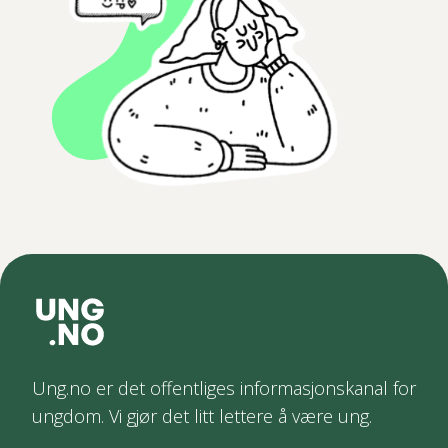
Ung.no er det offentliges informasjonskanal for
ungdom. Vi gjør det litt lettere å være ung.