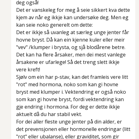
deg også!
Det er vanskeleg for meg å seie sikkert kva dette
kjem av når eg ikkje kan undersøke deg. Men eg
kan seie noko generelt om dette:
Det er ikkje så uvanleg at særleg unge jenter får
hovne bryst. Då kan ein kjenne kuler eller meir
"vev" /klumper i brysta, og sjå blodårene betre.
Det kan ha flere årsaker, men dei mest vanlege
årsakene er ufarlege! Så det treng slett ikkje
vere kreft!
Sjølv om ein har p-stav, kan det framleis vere litt
"rot" med hormona, noko som kan gi hovne
bryst med klumper i. Vektendring er også noko
som kan gi hovne bryst, fordi vektendring kan
gje endring i hormona. For deg er dette ikkje
aktuelt då du har stabil vekt.
For dei aller fleste unge jenter på din alder, er
det prevensjonen eller hormonelle endringar (litt
"rot" eller ubalanse), eller graviditet, som gir