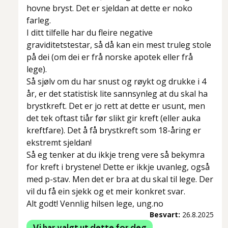
hovne bryst. Det er sjeldan at dette er noko
farleg.
I ditt tilfelle har du fleire negative
graviditetstestar, så då kan ein mest truleg stole
på dei (om dei er frå norske apotek eller frå
lege).
Så sjølv om du har snust og røykt og drukke i 4
år, er det statistisk lite sannsynleg at du skal ha
brystkreft. Det er jo rett at dette er usunt, men
det tek oftast tiår før slikt gir kreft (eller auka
kreftfare). Det å få brystkreft som 18-åring er
ekstremt sjeldan!
Så eg tenker at du ikkje treng vere så bekymra
for kreft i brystene! Dette er ikkje uvanleg, også
med p-stav. Men det er bra at du skal til lege. Der
vil du få ein sjekk og et meir konkret svar.
Alt godt! Vennlig hilsen lege, ung.no
Besvart:
26.8.2025