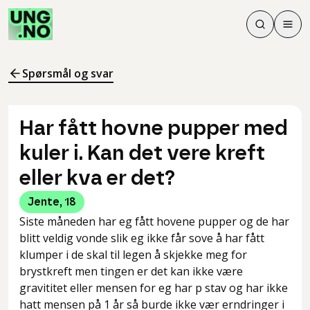
Søk
Men
Søk
Meny
Søk i innhol
Meny for å 
Spørsmål og svar
Har fått hovne pupper med
kuler i. Kan det vere kreft
eller kva er det?
Jente
,
18
Siste måneden har eg fått hovene pupper og de har
blitt veldig vonde slik eg ikke får sove å har fått
klumper i de skal til legen å skjekke meg for
brystkreft men tingen er det kan ikke være
gravititet eller mensen for eg har p stav og har ikke
hatt mensen på 1 år så burde ikke vær erndringer i