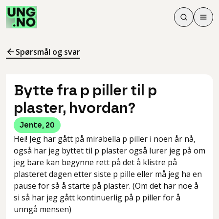
Søk
Men
Søk
Meny
Søk i innhol
Meny for å 
Spørsmål og svar
Bytte fra p piller til p
plaster, hvordan?
Jente
,
20
Hei! Jeg har gått på mirabella p piller i noen år nå,
også har jeg byttet til p plaster også lurer jeg på om
jeg bare kan begynne rett på det å klistre på
plasteret dagen etter siste p pille eller må jeg ha en
pause for så å starte på plaster. (Om det har noe å
si så har jeg gått kontinuerlig på p piller for å
unngå mensen)