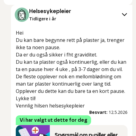
Helsesykepleier
Tidligere i år
Hei
Du kan bare begynne rett på plaster ja, trenger
ikke ta noen pause.
Da er du også sikker i fht graviditet.
Du kan ta plaster også kontinuerlig, eller du kan
ta en pause hver 4 uke , på 3-7 dager om du vil.
De fleste opplever nok en mellomblødning om
man tar plaster kontinuerlig over lang tid.
Opplever du dette kan du bare ta en kort pause.
Lykke til!
Vennlig hilsen helsesykepleier
Besvart:
12.5.2026
Vi har valgt ut dette for deg
Spørsmål om p-piller eller