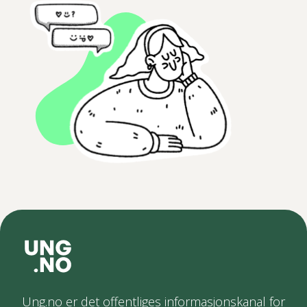
Ung.no er det offentliges informasjonskanal for