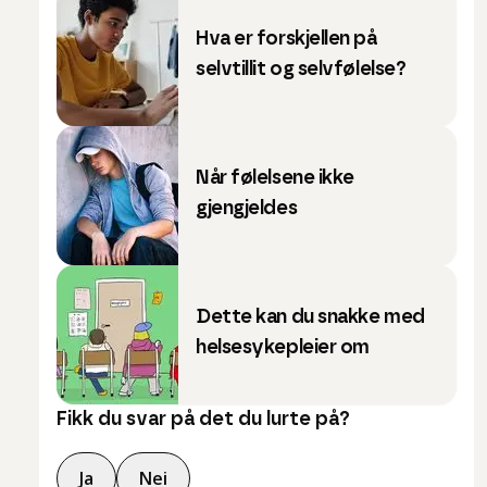
Hva er forskjellen på
selvtillit og selvfølelse?
Når følelsene ikke
gjengjeldes
Dette kan du snakke med
helsesykepleier om
Fikk du svar på det du lurte på?
Ja
Nei