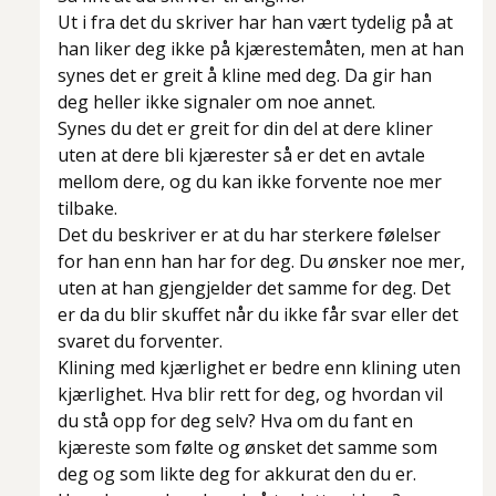
Ut i fra det du skriver har han vært tydelig på at
han liker deg ikke på kjærestemåten, men at han
synes det er greit å kline med deg. Da gir han
deg heller ikke signaler om noe annet.
Synes du det er greit for din del at dere kliner
uten at dere bli kjærester så er det en avtale
mellom dere, og du kan ikke forvente noe mer
tilbake.
Det du beskriver er at du har sterkere følelser
for han enn han har for deg. Du ønsker noe mer,
uten at han gjengjelder det samme for deg. Det
er da du blir skuffet når du ikke får svar eller det
svaret du forventer.
Klining med kjærlighet er bedre enn klining uten
kjærlighet. Hva blir rett for deg, og hvordan vil
du stå opp for deg selv? Hva om du fant en
kjæreste som følte og ønsket det samme som
deg og som likte deg for akkurat den du er.