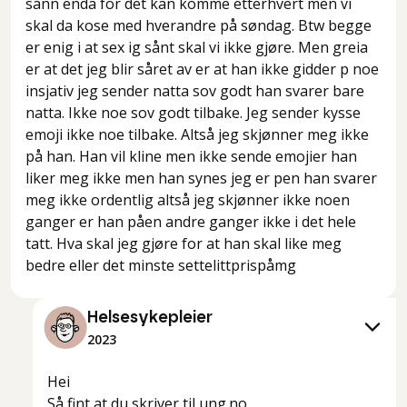
sånn enda for det kan komme etterhvert men vi
skal da kose med hverandre på søndag. Btw begge
er enig i at sex ig sånt skal vi ikke gjøre. Men greia
er at det jeg blir såret av er at han ikke gidder p noe
insjativ jeg sender natta sov godt han svarer bare
natta. Ikke noe sov godt tilbake. Jeg sender kysse
emoji ikke noe tilbake. Altså jeg skjønner meg ikke
på han. Han vil kline men ikke sende emojier han
liker meg ikke men han synes jeg er pen han svarer
meg ikke ordentlig altså jeg skjønner ikke noen
ganger er han påen andre ganger ikke i det hele
tatt. Hva skal jeg gjøre for at han skal like meg
bedre eller det minste settelittprispåmg
Helsesykepleier
2023
Hei
Så fint at du skriver til ung.no.