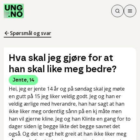
Søk
Men
Søk
Meny
Søk i innhol
Meny for å 
Spørsmål og svar
Hva skal jeg gjøre for at
han skal like meg bedre?
Jente
,
14
Hei, jeg er jente 14 år og på søndag skal jeg møte
en gutt på 15 jeg liker veldig godt. Jeg og han er
veldig ærlige med hverandre, han har sagt at han
ikke liker meg ordentlig sånn på en kj måte men
han vil gjerne kline. Jeg og han Klinte en gang for to
dager siden ig begge likte det begge savnet det
også. Og det er egt helt greit at han ikke liker meg