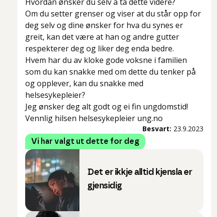
Hvordan ønsker du selv å ta dette videre?
Om du setter grenser og viser at du står opp for
deg selv og dine ønsker for hva du synes er
greit, kan det være at han og andre gutter
respekterer deg og liker deg enda bedre.
Hvem har du av kloke gode voksne i familien
som du kan snakke med om dette du tenker på
og opplever, kan du snakke med
helsesykepleier?
Jeg ønsker deg alt godt og ei fin ungdomstid!
Vennlig hilsen helsesykepleier ung.no
Besvart:
23.9.2023
Vi har valgt ut dette for deg
Det er ikkje alltid kjensla er
gjensidig