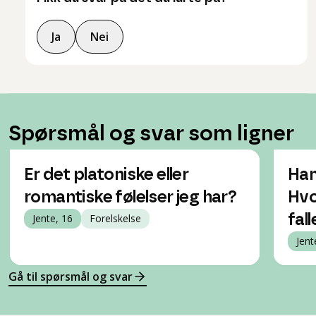
Ja
Nei
Spørsmål og svar som ligner
Er det platoniske eller
Han
romantiske følelser jeg har?
Hvo
Jente, 16
Forelskelse
fal
Jent
Gå til spørsmål og svar