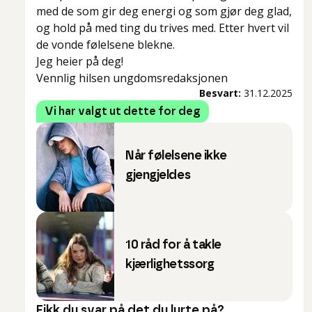
med de som gir deg energi og som gjør deg glad,
og hold på med ting du trives med. Etter hvert vil
de vonde følelsene blekne.
Jeg heier på deg!
Vennlig hilsen ungdomsredaksjonen
Besvart:
31.12.2025
Vi har valgt ut dette for deg
Når følelsene ikke
gjengjeldes
10 råd for å takle
kjærlighetssorg
Fikk du svar på det du lurte på?