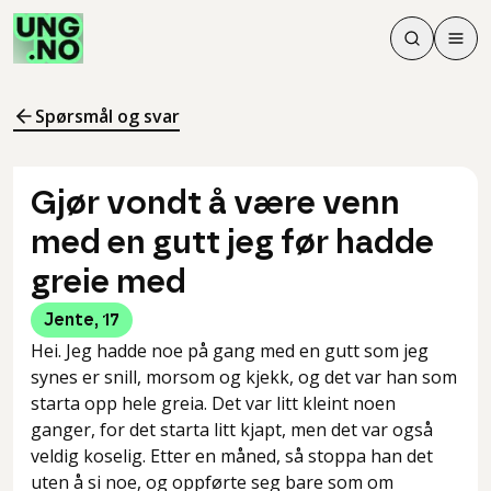
Søk
Men
Søk
Meny
Søk i innhol
Meny for å 
Spørsmål og svar
Gjør vondt å være venn
med en gutt jeg før hadde
greie med
Jente
,
17
Hei. Jeg hadde noe på gang med en gutt som jeg
synes er snill, morsom og kjekk, og det var han som
starta opp hele greia. Det var litt kleint noen
ganger, for det starta litt kjapt, men det var også
veldig koselig. Etter en måned, så stoppa han det
uten å si noe, og oppførte seg bare som om