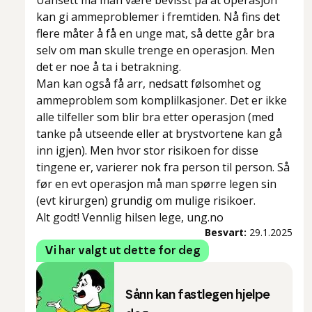
Uansett må man være bevisst på at operasjon
kan gi ammeproblemer i fremtiden. Nå fins det
flere måter å få en unge mat, så dette går bra
selv om man skulle trenge en operasjon. Men
det er noe å ta i betrakning.
Man kan også få arr, nedsatt følsomhet og
ammeproblem som komplilkasjoner. Det er ikke
alle tilfeller som blir bra etter operasjon (med
tanke på utseende eller at brystvortene kan gå
inn igjen). Men hvor stor risikoen for disse
tingene er, varierer nok fra person til person. Så
før en evt operasjon må man spørre legen sin
(evt kirurgen) grundig om mulige risikoer.
Alt godt! Vennlig hilsen lege, ung.no
Besvart:
29.1.2025
Vi har valgt ut dette for deg
Sånn kan fastlegen hjelpe