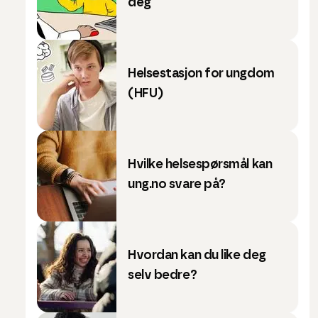
deg
Helsestasjon for ungdom
(HFU)
Hvilke helsespørsmål kan
ung.no svare på?
Hvordan kan du like deg
selv bedre?