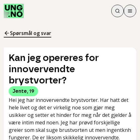
Søk
Men
Søk
Meny
Søk i innhol
Meny for å 
Spørsmål og svar
Kan jeg opereres for
innovervendte
brystvorter?
Jente
,
19
Hei jeg har innovervendte brystvorter. Har hatt det
hele livet og det er virkelig noe som gjør meg
usikker og setter et hinder for meg når det gjelder å
være intim med noen. Jeg har prøvd forskjellige
greier som skal suge brustvorten ut men ingentknh
fungerer. De er liksom skikkelig innovervendte.