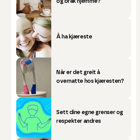
og bråk hjemme?
Å ha kjæreste
Når er det greit å
overnatte hos kjæresten?
Sett dine egne grenser og
respekter andres