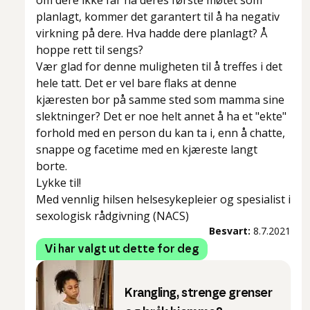
om dere ikke får ha deres første møtet som
planlagt, kommer det garantert til å ha negativ
virkning på dere. Hva hadde dere planlagt? Å
hoppe rett til sengs?
Vær glad for denne muligheten til å treffes i det
hele tatt. Det er vel bare flaks at denne
kjæresten bor på samme sted som mamma sine
slektninger? Det er noe helt annet å ha et "ekte"
forhold med en person du kan ta i, enn å chatte,
snappe og facetime med en kjæreste langt
borte.
Lykke til!
Med vennlig hilsen helsesykepleier og spesialist i
sexologisk rådgivning (NACS)
Besvart:
8.7.2021
Vi har valgt ut dette for deg
Krangling, strenge grenser