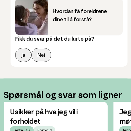
Hvordan få foreldrene
dine til å forstå?
Fikk du svar på det du lurte på?
Ja
Nei
Spørsmål og svar som ligner
Usikker på hva jeg vil i
Jeg
forholdet
møt
Jente, 17
Forhold
Jent