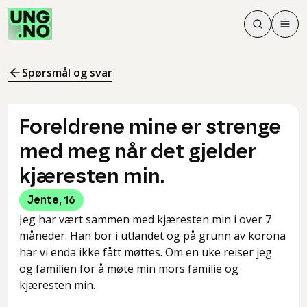
Søk
Men
Søk
Meny
Søk i innhol
Meny for å 
Spørsmål og svar
Foreldrene mine er strenge
med meg når det gjelder
kjæresten min.
Jente
,
16
Jeg har vært sammen med kjæresten min i over 7
måneder. Han bor i utlandet og på grunn av korona
har vi enda ikke fått møttes. Om en uke reiser jeg
og familien for å møte min mors familie og
kjæresten min.