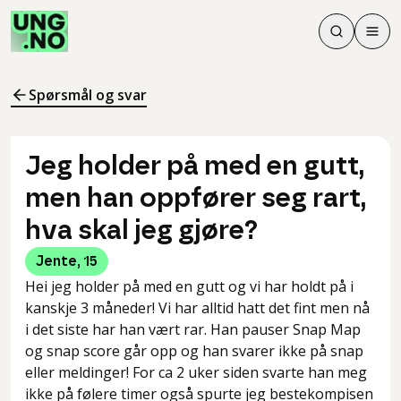
Søk
Men
Søk
Meny
Søk i innhol
Meny for å 
Spørsmål og svar
Jeg holder på med en gutt,
men han oppfører seg rart,
hva skal jeg gjøre?
Jente
,
15
Hei jeg holder på med en gutt og vi har holdt på i
kanskje 3 måneder! Vi har alltid hatt det fint men nå
i det siste har han vært rar. Han pauser Snap Map
og snap score går opp og han svarer ikke på snap
eller meldinger! For ca 2 uker siden svarte han meg
ikke på følere timer også spurte jeg bestekompisen