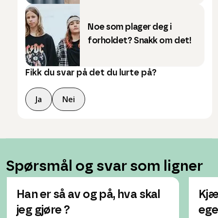
Noe som plager deg i
forholdet? Snakk om det!
Fikk du svar på det du lurte på?
Ja
Nei
Spørsmål og svar som ligner
Han er så av og på, hva skal
Kjæ
jeg gjøre ?
egen