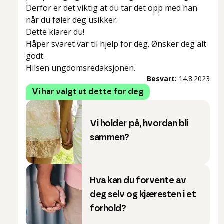
Derfor er det viktig at du tar det opp med han
når du føler deg usikker.
Dette klarer du!
Håper svaret var til hjelp for deg. Ønsker deg alt
godt.
Hilsen ungdomsredaksjonen.
Besvart:
14.8.2023
Vi har valgt ut dette for deg
Vi holder på, hvordan bli
sammen?
Hva kan du forvente av
deg selv og kjæresten i et
forhold?