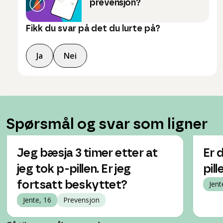
prevensjon?
Fikk du svar på det du lurte på?
Ja
Nei
Spørsmål og svar som ligner
Jeg bæsja 3 timer etter at
Er d
jeg tok p-pillen. Er jeg
pill
fortsatt beskyttet?
Jent
Jente, 16
Prevensjon