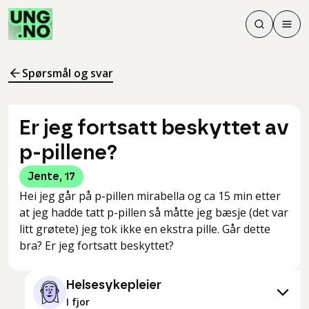
Søk
Men
Søk
Meny
Søk i innhol
Meny for å 
Spørsmål og svar
Er jeg fortsatt beskyttet av
p-pillene?
Jente
,
17
Hei jeg går på p-pillen mirabella og ca 15 min etter
at jeg hadde tatt p-pillen så måtte jeg bæsje (det var
litt grøtete) jeg tok ikke en ekstra pille. Går dette
bra? Er jeg fortsatt beskyttet?
Helsesykepleier
I fjor