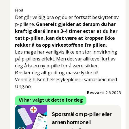
Hei!
Det går veldig bra og du er fortsatt beskyttet av
p-pillene.
Generelt gjelder at dersom du har
kraftig diaré innen 3-4 timer etter at du har
tatt p-pillen, kan det være at kroppen ikke
rekker å ta opp virkestoffene fra pillen.
Løs mage har vanligvis ikke en stor innvirkning
på p-pillens effekt. Men det var allikevel lurt av
deg å ta en ny p-pille for å være sikker.
Ønsker deg alt godt og masse lykke til!
Vennlig hilsen helsesykepleier i samarbeid med
Ung.no
Besvart:
2.6.2025
Vi har valgt ut dette for deg
Spørsmål om p-piller eller
annen hormonell