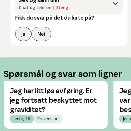
Sex og samfunn
Chat og telefon
|
Stengt
Fikk du svar på det du lurte på?
Ja
Nei
Spørsmål og svar som ligner
Jeg har litt løs avføring. Er
Jeg
jeg fortsatt beskyttet mot
var
graviditet?
bes
Jente, 16
Prevensjon
Jent