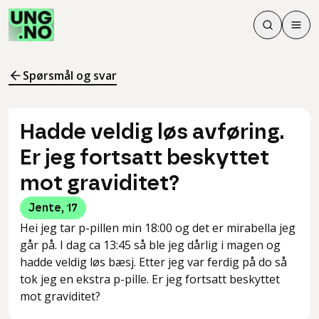
Søk
Men
Søk
Meny
Søk i innhol
Meny for å 
Spørsmål og svar
Hadde veldig løs avføring.
Er jeg fortsatt beskyttet
mot graviditet?
Jente
,
17
Hei jeg tar p-pillen min 18:00 og det er mirabella jeg
går på. I dag ca 13:45 så ble jeg dårlig i magen og
hadde veldig løs bæsj. Etter jeg var ferdig på do så
tok jeg en ekstra p-pille. Er jeg fortsatt beskyttet
mot graviditet?