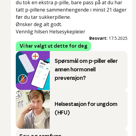
du tok en ekstra p-pille, bare pass på at du har
tatt p-pillene sammenhengende i minst 21 dager
før du tar sukkerpillene.
Ønsker deg alt godt.
Vennlig hilsen Helsesykepleier
Besvart:
17.5.2025
Vi har valgt ut dette for deg
Spørsmål om p-piller eller
annen hormonell
prevensjon?
Helsestasjon for ungdom
(HFU)