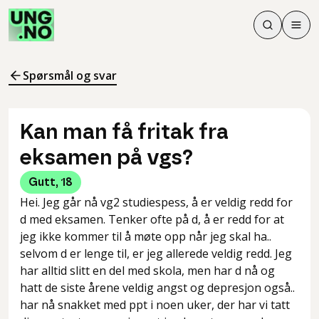
Søk
Men
Søk
Meny
Søk i innhol
Meny for å 
Spørsmål og svar
Kan man få fritak fra
eksamen på vgs?
Gutt
,
18
Hei. Jeg går nå vg2 studiespess, å er veldig redd for
d med eksamen. Tenker ofte på d, å er redd for at
jeg ikke kommer til å møte opp når jeg skal ha..
selvom d er lenge til, er jeg allerede veldig redd. Jeg
har alltid slitt en del med skola, men har d nå og
hatt de siste årene veldig angst og depresjon også..
har nå snakket med ppt i noen uker, der har vi tatt