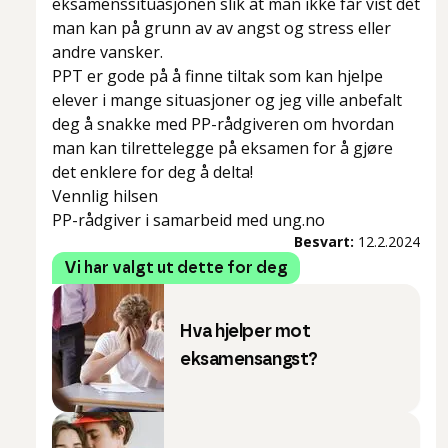
eksamenssituasjonen slik at man ikke får vist det
man kan på grunn av av angst og stress eller
andre vansker.
PPT er gode på å finne tiltak som kan hjelpe
elever i mange situasjoner og jeg ville anbefalt
deg å snakke med PP-rådgiveren om hvordan
man kan tilrettelegge på eksamen for å gjøre
det enklere for deg å delta!
Vennlig hilsen
PP-rådgiver i samarbeid med ung.no
Besvart:
12.2.2024
Vi har valgt ut dette for deg
Hva hjelper mot
eksamensangst?