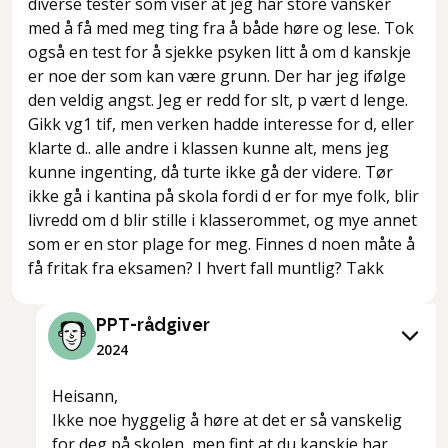
diverse tester som viser at jeg har store vansker
med å få med meg ting fra å både høre og lese. Tok
også en test for å sjekke psyken litt å om d kanskje
er noe der som kan være grunn. Der har jeg ifølge
den veldig angst. Jeg er redd for slt, p vært d lenge.
Gikk vg1 tif, men verken hadde interesse for d, eller
klarte d.. alle andre i klassen kunne alt, mens jeg
kunne ingenting, då turte ikke gå der videre. Tør
ikke gå i kantina på skola fordi d er for mye folk, blir
livredd om d blir stille i klasserommet, og mye annet
som er en stor plage for meg. Finnes d noen måte å
få fritak fra eksamen? I hvert fall muntlig? Takk
PPT-rådgiver
2024
Heisann,
Ikke noe hyggelig å høre at det er så vanskelig
for deg på skolen, men fint at du kanskje har