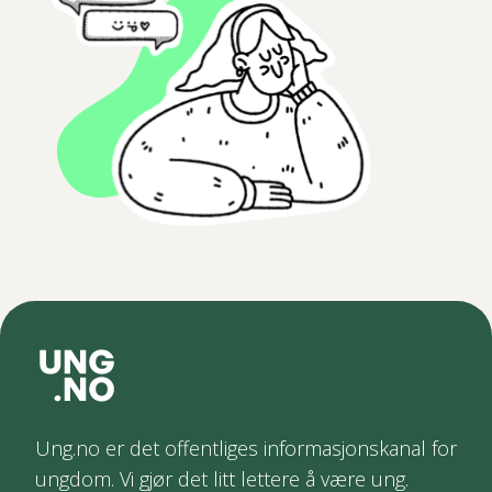
Ung.no er det offentliges informasjonskanal for
ungdom. Vi gjør det litt lettere å være ung.