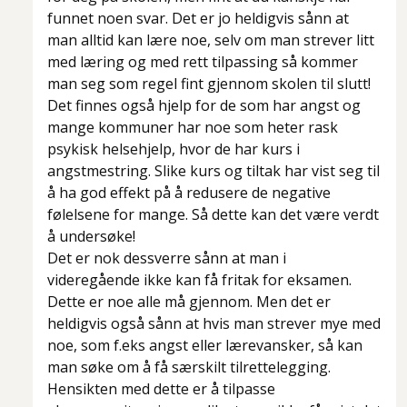
funnet noen svar. Det er jo heldigvis sånn at
man alltid kan lære noe, selv om man strever litt
med læring og med rett tilpassing så kommer
man seg som regel fint gjennom skolen til slutt!
Det finnes også hjelp for de som har angst og
mange kommuner har noe som heter rask
psykisk helsehjelp, hvor de har kurs i
angstmestring. Slike kurs og tiltak har vist seg til
å ha god effekt på å redusere de negative
følelsene for mange. Så dette kan det være verdt
å undersøke!
Det er nok dessverre sånn at man i
videregående ikke kan få fritak for eksamen.
Dette er noe alle må gjennom. Men det er
heldigvis også sånn at hvis man strever mye med
noe, som f.eks angst eller lærevansker, så kan
man søke om å få særskilt tilrettelegging.
Hensikten med dette er å tilpasse