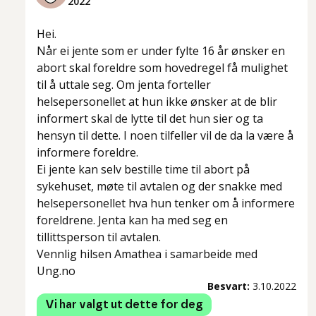
2022
Hei.
Når ei jente som er under fylte 16 år ønsker en
abort skal foreldre som hovedregel få mulighet
til å uttale seg. Om jenta forteller
helsepersonellet at hun ikke ønsker at de blir
informert skal de lytte til det hun sier og ta
hensyn til dette. I noen tilfeller vil de da la være å
informere foreldre.
Ei jente kan selv bestille time til abort på
sykehuset, møte til avtalen og der snakke med
helsepersonellet hva hun tenker om å informere
foreldrene. Jenta kan ha med seg en
tillittsperson til avtalen.
Vennlig hilsen Amathea i samarbeide med
Ung.no
Besvart:
3.10.2022
Vi har valgt ut dette for deg