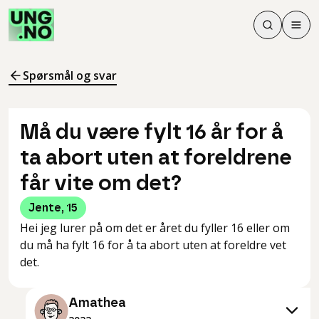
Søk
Men
Søk
Meny
Søk i innhol
Meny for å 
Spørsmål og svar
Må du være fylt 16 år for å
ta abort uten at foreldrene
får vite om det?
Jente
,
15
Hei jeg lurer på om det er året du fyller 16 eller om
du må ha fylt 16 for å ta abort uten at foreldre vet
det.
Amathea