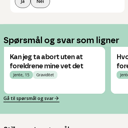
Ja
Nei
Spørsmål og svar som ligner
Kan jeg ta abort uten at
Hvo
foreldrene mine vet det
for
Jente, 15
Graviditet
Jent
Gå til spørsmål og svar