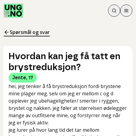
Søk
Men
Søk
Meny
Søk i innhol
Meny for å 
Spørsmål og svar
Hvordan kan jeg få tatt en
brystreduksjon?
Jente
,
17
hei, jeg tenker å få brystreduksjon fordi brystene
mine plager meg. selv om jeg er mellom c og d
opplever jeg ubehageligheter/ smerter i ryggen,
brystet og nakken. jeg føler at størrelsen ødelegger
mange av outfitsene mine, og forstyrrer meg når
jeg er fysisk aktiv.
jeg lurer på hvor lang tid det tar mellom