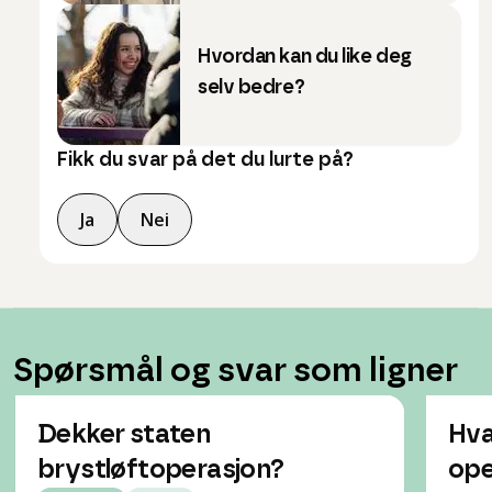
Hvordan kan du like deg
selv bedre?
Fikk du svar på det du lurte på?
Ja
Nei
Spørsmål og svar som ligner
Dekker staten
Hva
brystløftoperasjon?
ope