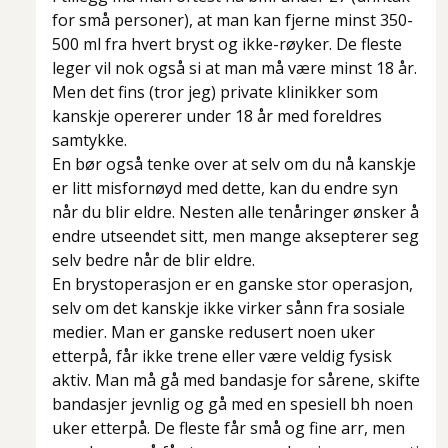
for små personer), at man kan fjerne minst 350-
500 ml fra hvert bryst og ikke-røyker. De fleste
leger vil nok også si at man må være minst 18 år.
Men det fins (tror jeg) private klinikker som
kanskje opererer under 18 år med foreldres
samtykke.
En bør også tenke over at selv om du nå kanskje
er litt misfornøyd med dette, kan du endre syn
når du blir eldre. Nesten alle tenåringer ønsker å
endre utseendet sitt, men mange aksepterer seg
selv bedre når de blir eldre.
En brystoperasjon er en ganske stor operasjon,
selv om det kanskje ikke virker sånn fra sosiale
medier. Man er ganske redusert noen uker
etterpå, får ikke trene eller være veldig fysisk
aktiv. Man må gå med bandasje for sårene, skifte
bandasjer jevnlig og gå med en spesiell bh noen
uker etterpå. De fleste får små og fine arr, men