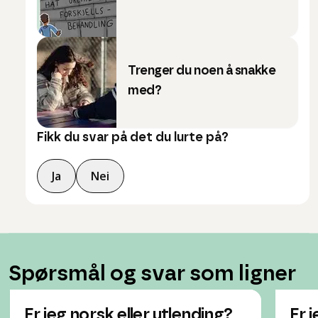
Trenger du noen å snakke
med?
Fikk du svar på det du lurte på?
Ja
Nei
Spørsmål og svar som ligner
Er jeg norsk eller utlending?
Er 