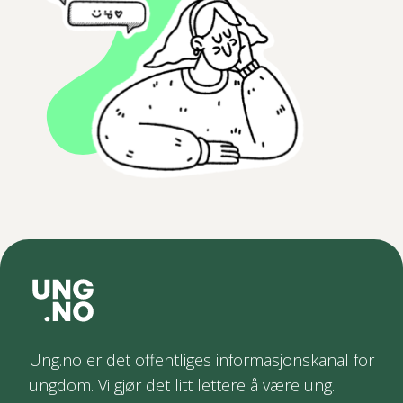
Ung.no er det offentliges informasjonskanal for
ungdom. Vi gjør det litt lettere å være ung.