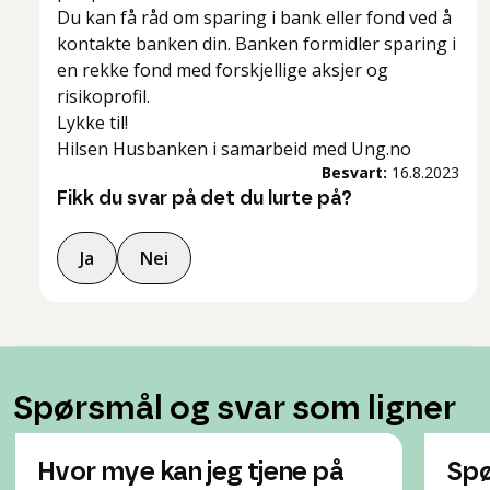
Du kan få råd om sparing i bank eller fond ved å
kontakte banken din. Banken formidler sparing i
en rekke fond med forskjellige aksjer og
risikoprofil.
Lykke til!
Hilsen Husbanken i samarbeid med Ung.no
Besvart:
16.8.2023
Fikk du svar på det du lurte på?
Ja
Nei
Spørsmål og svar som ligner
Hvor mye kan jeg tjene på
Spø