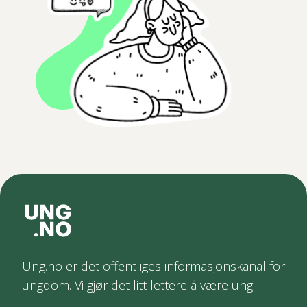
Ung.no er det offentliges informasjonskanal for
ungdom. Vi gjør det litt lettere å være ung.