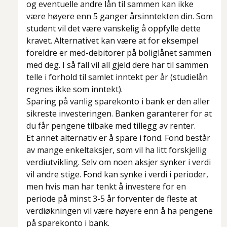
og eventuelle andre lån til sammen kan ikke
være høyere enn 5 ganger årsinntekten din. Som
student vil det være vanskelig å oppfylle dette
kravet. Alternativet kan være at for eksempel
foreldre er med-debitorer på boliglånet sammen
med deg. I så fall vil all gjeld dere har til sammen
telle i forhold til samlet inntekt per år (studielån
regnes ikke som inntekt).
Sparing på vanlig sparekonto i bank er den aller
sikreste investeringen. Banken garanterer for at
du får pengene tilbake med tillegg av renter.
Et annet alternativ er å spare i fond. Fond består
av mange enkeltaksjer, som vil ha litt forskjellig
verdiutvikling. Selv om noen aksjer synker i verdi
vil andre stige. Fond kan synke i verdi i perioder,
men hvis man har tenkt å investere for en
periode på minst 3-5 år forventer de fleste at
verdiøkningen vil være høyere enn å ha pengene
på sparekonto i bank.