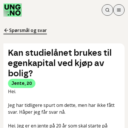
Søk
Men
Søk
Meny
Søk i innhol
Meny for å 
Spørsmål og svar
Kan studielånet brukes til
egenkapital ved kjøp av
bolig?
Jente
,
20
Hei.
Jeg har tidligere spurt om dette, men har ikke fått
svar. Håper jeg får svar nå.
Hei. Jeg er en jente på 20 år som skal starte på