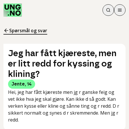
Søk
Men
Søk
Meny
Søk i innhol
Meny for å 
Spørsmål og svar
Jeg har fått kjæreste, men
er litt redd for kyssing og
klining?
Jente
,
14
Hei, jeg har fått kjæreste men jg r ganske feig og
vet ikke hva jeg skal gjøre. Kan ikke d så godt. Kan
verken kysse eller kline og sånne ting og r redd. D r
sikkert normalt og synes d r skremmende. Men jg r
redd.