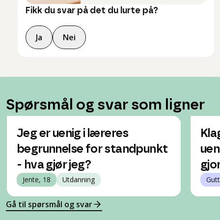
Fikk du svar på det du lurte på?
Ja
Nei
Spørsmål og svar som ligner
Jeg er uenig i læreres
Kla
begrunnelse for standpunkt
uen
- hva gjør jeg?
gjo
Jente, 18
Utdanning
Gutt
Gå til spørsmål og svar