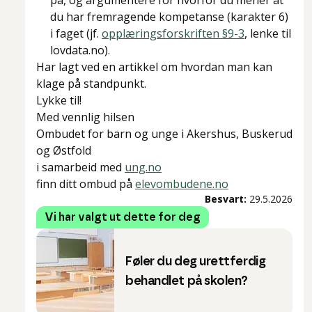
på, og argumentere for hvorfor du mener at
du har fremragende kompetanse (karakter 6)
i faget (jf.
opplæringsforskriften §9-3
, lenke til
lovdata.no).
Har lagt ved en artikkel om hvordan man kan
klage på standpunkt.
Lykke til!
Med vennlig hilsen
Ombudet for barn og unge i Akershus, Buskerud
og Østfold
i samarbeid med
ung.no
finn ditt ombud på
elevombudene.no
Besvart:
29.5.2026
Vi har valgt ut dette for deg
Føler du deg urettferdig
behandlet på skolen?