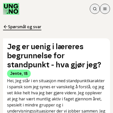
Søk
Men
Søk
Meny
Søk i innhol
Meny for å 
Spørsmål og svar
Jeg er uenig i læreres
begrunnelse for
standpunkt - hva gjør jeg?
Jente
,
18
Hei, Jeg står i en situasjon med standpunktkarakter
i spansk som jeg synes er vanskelig å forstå, og jeg
vet ikke helt hva jeg bør gjøre videre. Jeg opplever
at jeg har vært muntlig aktiv i faget gjennom året,
spesielt i mindre grupper og i
undervisningssituasjoner der vi jobber sammen. Jeg