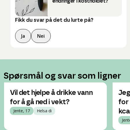
endringer i kostholdet?
Fikk du svar på det du lurte på?
Ja
Nei
Spørsmål og svar som ligner
Vil det hjelpe å drikke vann
Jeg
for å gå ned i vekt?
for 
Jente, 17
Helsa di
kca
Jent