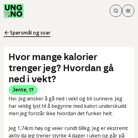
Søk
Men
Søk
Meny
Søk i innhol
Meny for å 
Spørsmål og svar
Hvor mange kalorier
trenger jeg? Hvordan gå
ned i vekt?
Jente
,
17
Hei. Jeg ønsker å gå ned i vekt og bli sunnere. Jeg
har veldig lyst til å begynne med kalori underskudd
men jeg forstår ikke hvordan det funker helt.
Jeg 1,74cm høy og veier rundt 68kg. Jeg er ekstremt
aktiv da jeg trener styrke 4 dager i uken og går på