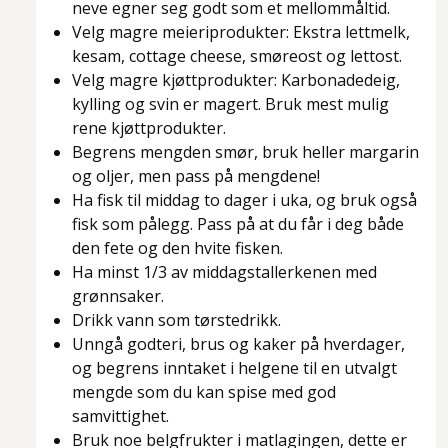
neve egner seg godt som et mellommåltid.
Velg magre meieriprodukter: Ekstra lettmelk,
kesam, cottage cheese, smøreost og lettost.
Velg magre kjøttprodukter: Karbonadedeig,
kylling og svin er magert. Bruk mest mulig
rene kjøttprodukter.
Begrens mengden smør, bruk heller margarin
og oljer, men pass på mengdene!
Ha fisk til middag to dager i uka, og bruk også
fisk som pålegg. Pass på at du får i deg både
den fete og den hvite fisken.
Ha minst 1/3 av middagstallerkenen med
grønnsaker.
Drikk vann som tørstedrikk.
Unngå godteri, brus og kaker på hverdager,
og begrens inntaket i helgene til en utvalgt
mengde som du kan spise med god
samvittighet.
Bruk noe belgfrukter i matlagingen, dette er