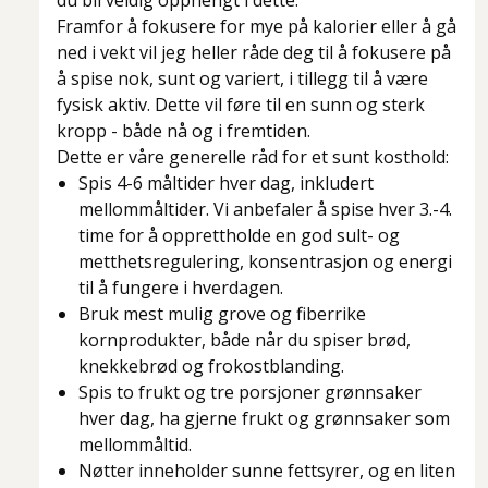
du bli veldig opphengt i dette.
Framfor å fokusere for mye på kalorier eller å gå
ned i vekt vil jeg heller råde deg til å fokusere på
å spise nok, sunt og variert, i tillegg til å være
fysisk aktiv. Dette vil føre til en sunn og sterk
kropp - både nå og i fremtiden.
Dette er våre generelle råd for et sunt kosthold:
Spis 4-6 måltider hver dag, inkludert
mellommåltider. Vi anbefaler å spise hver 3.-4.
time for å opprettholde en god sult- og
metthetsregulering, konsentrasjon og energi
til å fungere i hverdagen.
Bruk mest mulig grove og fiberrike
kornprodukter, både når du spiser brød,
knekkebrød og frokostblanding.
Spis to frukt og tre porsjoner grønnsaker
hver dag, ha gjerne frukt og grønnsaker som
mellommåltid.
Nøtter inneholder sunne fettsyrer, og en liten