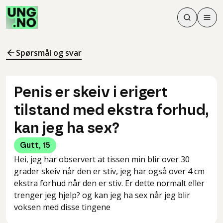
Søk
Men
Søk
Meny
Søk i innhol
Meny for å 
Spørsmål og svar
Penis er skeiv i erigert
tilstand med ekstra forhud,
kan jeg ha sex?
Gutt
,
15
Hei, jeg har observert at tissen min blir over 30
grader skeiv når den er stiv, jeg har også over 4 cm
ekstra forhud når den er stiv. Er dette normalt eller
trenger jeg hjelp? og kan jeg ha sex når jeg blir
voksen med disse tingene