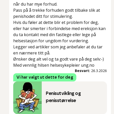
når du har mye forhud.
Pass på å trekke forhuden godt tilbake slik at
penishodet ditt for stimulering.
Hvis du føler at dette blir et problem for deg,
eller har smerter i forbindelse med ereksjon kan
du ta kontakt med din fastlege eller lege på
helsestasjon for ungdom for vurdering.
Legger ved artikler som jeg anbefaler at du tar
en nærmere titt på.
Ønsker deg alt vel og ta godt vare på deg selv:-)
Med vennlig hilsen helsesykepleier ung.no
Besvart:
26.3.2026
Vi har valgt ut dette for deg
Penisutvikling og
penisstørrelse