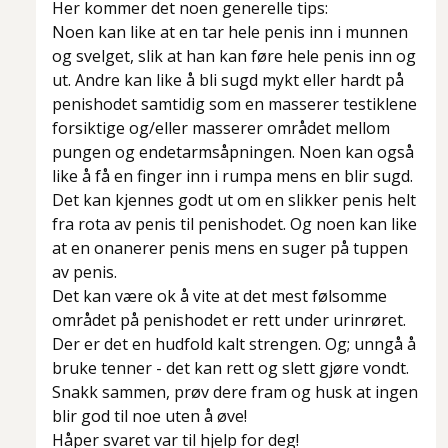
Her kommer det noen generelle tips:
Noen kan like at en tar hele penis inn i munnen
og svelget, slik at han kan føre hele penis inn og
ut. Andre kan like å bli sugd mykt eller hardt på
penishodet samtidig som en masserer testiklene
forsiktige og/eller masserer området mellom
pungen og endetarmsåpningen. Noen kan også
like å få en finger inn i rumpa mens en blir sugd.
Det kan kjennes godt ut om en slikker penis helt
fra rota av penis til penishodet. Og noen kan like
at en onanerer penis mens en suger på tuppen
av penis.
Det kan være ok å vite at det mest følsomme
området på penishodet er rett under urinrøret.
Der er det en hudfold kalt strengen. Og; unngå å
bruke tenner - det kan rett og slett gjøre vondt.
Snakk sammen, prøv dere fram og husk at ingen
blir god til noe uten å øve!
Håper svaret var til hjelp for deg!