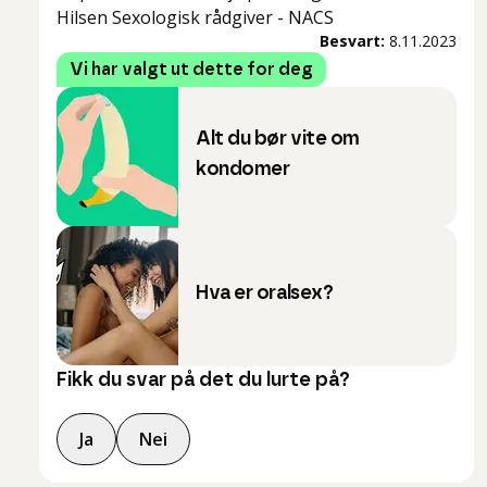
Hilsen Sexologisk rådgiver - NACS
Besvart:
8.11.2023
Vi har valgt ut dette for deg
Alt du bør vite om
kondomer
Hva er oralsex?
Fikk du svar på det du lurte på?
Ja
Nei