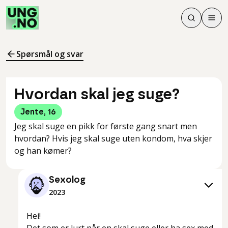
Søk
Men
Søk
Meny
Søk i innhol
Meny for å 
Spørsmål og svar
Hvordan skal jeg suge?
Jente
,
16
Jeg skal suge en pikk for første gang snart men
hvordan? Hvis jeg skal suge uten kondom, hva skjer
og han kømer?
Sexolog
2023
Hei!