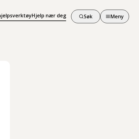
hjelpsverktøy
Hjelp nær deg
Søk
Meny