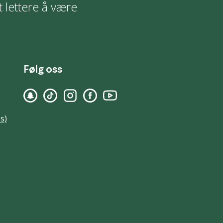
t lettere å være
Følg oss
s)