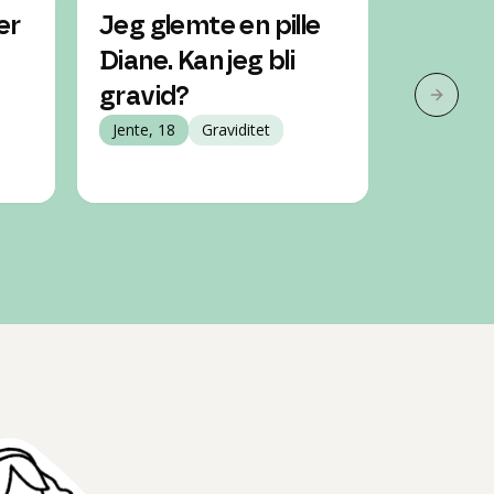
er
Jeg glemte en pille
Trenger
Diane. Kan jeg bli
tyde d
gravid?
sendt. 
Neste 
Jente, 18
Graviditet
Jente, 17