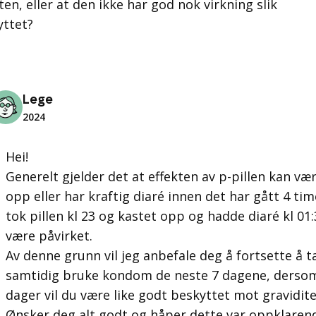
en, eller at den ikke har god nok virkning slik
yttet?
Lege
2024
Hei!
Generelt gjelder det at effekten av p-pillen kan v
opp eller har kraftig diaré innen det har gått 4 time
tok pillen kl 23 og kastet opp og hadde diaré kl 01
være påvirket.
Av denne grunn vil jeg anbefale deg å fortsette å ta
samtidig bruke kondom de neste 7 dagene, dersom 
dager vil du være like godt beskyttet mot gravidite
Ønsker deg alt godt og håper dette var oppklaren