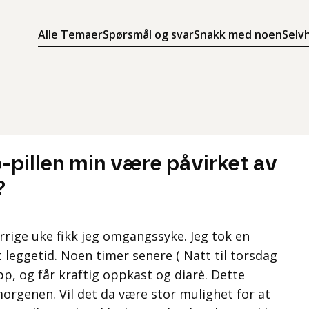
Alle Temaer
Spørsmål og svar
Snakk med noen
Selv
Søk
Meny
Søk i innholdet på ung.no
Meny for å navigere på ung.no
-pillen min være påvirket av
?
forrige uke fikk jeg omgangssyke. Jeg tok en
t leggetid. Noen timer senere ( Natt til torsdag
opp, og får kraftig oppkast og diarè. Dette
morgenen. Vil det da være stor mulighet for at