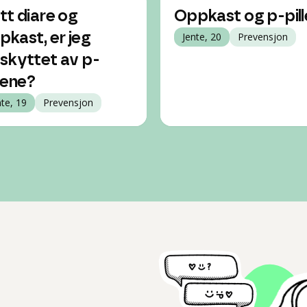
tt diare og
Oppkast og p-pill
pkast, er jeg
Jente, 20
Prevensjon
skyttet av p-
llene?
nte, 19
Prevensjon