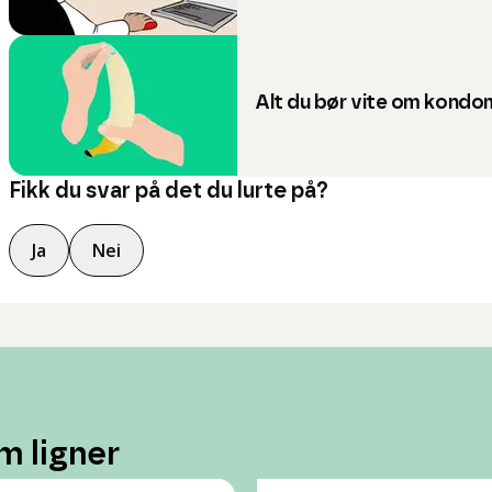
Alt du bør vite om kondo
Fikk du svar på det du lurte på?
Ja
Nei
m ligner