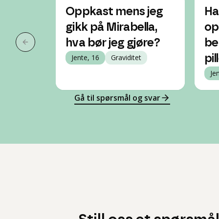
Oppkast mens jeg
Ha
gikk på Mirabella,
op
hva bør jeg gjøre?
be
Forrige slide
Jente, 16
Graviditet
pi
Je
Gå til spørsmål og svar