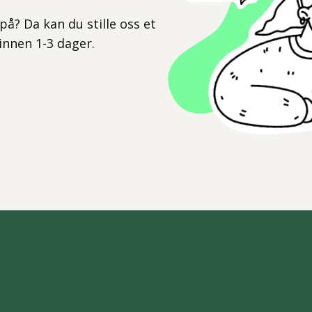
l
på? Da kan du stille oss et
 innen 1-3 dager.